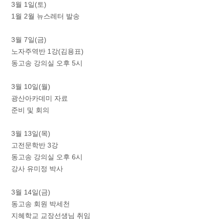
3월 1일(토)
1월 2월 뉴스레터 발송
3월 7일(금)
노자주역반 1강(김용표)
동고송 강의실 오후 5시
3월 10일(월)
광산아카데미 자료
준비 및 회의
3월 13일(목)
고전문학반 3강
동고송 강의실 오후 6시
강사 유미정 박사
3월 14일(금)
동고송 회원 박세천
지혜학교 교장선생님 취임