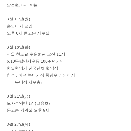
달정원, 6시 30분
3월 17일(월)
운영이사 모임
오후 6시 동고송 사무실
3월 18일(화)
서울 천도교 수운회관 오전 11시
6.10독립만세운동 100주년기념
항일혁명가 전국단체 협약식
참석 : 이규 부이사장 황광우 상임이사
유미정 사무총장
3월 21일(금)
노자주역반 1강(고용호)
동고송 강의실 오후 5시
3월 27일(목)