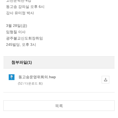
고전문학반 4강
동고송 강의실 오후 6시
강사 유미정 박사
3월 28일(금)
임형칠 이사
광주불교신도회장취임
245빌딩, 오후 3시
첨부파일(1)
동고송운영위회의.hwp
(52 / 다운로드 회)
목록