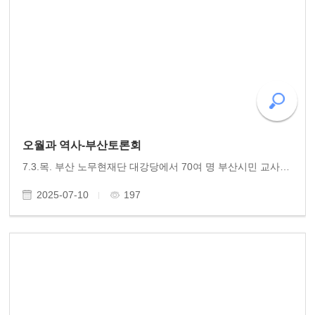
오월과 역사-부산토론회
7.3.목. 부산 노무현재단 대강당에서 70여 명 부산시민 교사 대학생들이 참석한 토론회를 열기 가득한 가운데 잘 치렀습니다. 항쟁 10일의 참혹하면서도 영웅적이었던 활동 오월 민중항쟁의 의의와 더불어 항일독립훈장 제정의 필요성을 역설한 황광우 작가(동고송 상임이..
2025-07-10
197