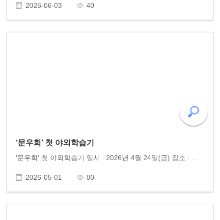
2026-06-03
40
‘문우회’ 첫 야외학습기
‘문우회’ 첫 야외학습기 일시 : 2026년 4월 24일(금) 장소 : 추월산과 담양호 참여 : 문우회 작가 10명 작년, 인생이야기를 한 권의 자서전으로 엮어냈던 시민작가들이 다시 뭉쳤다. "글로써 벗을 사귀고, 그 벗으로 하여금 인(仁)을 돕는다"는 '이문회우 이우보인(以文會..
2026-05-01
80