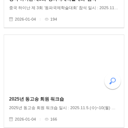
중국 하이난 제 3회 ‘동파국제학술대회’ 참석 일시 : 2025.11.07.(금)~11.09(일) 주최 : 하이난 성, 하이난대학교 참석 : 동고송 유미정 박사 중국 하이난대학교 초청으로 동고송 유미정 박사가 ‘동파국제학술대회’에 참석하여 학술발표를 하였다. 각국 160명의 학자들이 참..
2026-01-04
194
2025년 동고송 회원 워크숍
2025년 동고송 회원 워크숍 일시 : 2025.11.5.(수)~10(월) 장소 : 중국 해남성(海南省, 하이난) 2025년 동고송 워크숍은 중국 하이난에서 5박 6일 일정으로 펼쳐졌다. “하이난에서 동파의 길을 걷다!”라는 주제 아래, 동고송 회원들은 천 년의 시간을 거슬러 중국 문학의 거봉 소동..
2026-01-04
166