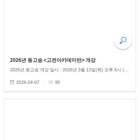
2026년 동고송 <고전아카데미반> 개강
2026년 동고송 개강 일시 : 2026년 3월 12일(목) 오후 6시 (격주 목요일) 장소 : 동고송 강의실 참여 : 15명 내외. 문의(010-9810-1966) 고전의 숨결로 마음을 닦다 – 동고송 고전아카데미반 동고송 이 어느덧 6년째, 회원들과 함께 중국 고전문학을 학습하며 한결같은 정진을 이어가..
2026-04-07
90