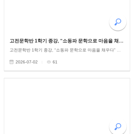
고전문학반 1학기 종강, “소동파 문학으로 마음을 채우다”
고전문학반 1학기 종강, “소동파 문학으로 마음을 채우다” 동고송 고전문학반이 1학기 종강수업을 마쳤다. 유미정 문학박사의 지도로 운영되는 고전문학반은 올해로 6년째 진행되고 있다. 동고송 회원 15여 명이 한 달에 두 차례씩 모여 중국의 대문호 소동파의 문학과..
2026-07-02
61