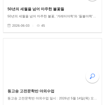
50년의 세월을 넘어 마주한 불꽃들
50년의 세월을 넘어 마주한 불꽃, ‘겨레터야학’와 ‘들불야학’이 만나다 신록이 푸르른 5월의 끝자락, 가슴 벅찬 역사적 만남이 있었다. 지금으로부터 50년 전, 서울 신림동 B지구 산동네에서 배움에 목마른 청소년들과 함께 진리의 불을 밝혔던 ‘겨레터야학’과, 광..
2026-06-03
45
동고송 고전문학반 야외수업
동고송 고전문학반 야외수업 일시 : 2026년 5월 14일(목) 오후 7시 30분 장소 : 오방기념관 주제 : 오방 최흥종 선생 서거 60주년 기념음악회 동고송 고전문학반은 학기별로 한번씩 야외에서 수업을 진행한다. 이번 학기에는 광주의 아버지, 한 시대의 성자(聖者)로 불린 오방 최..