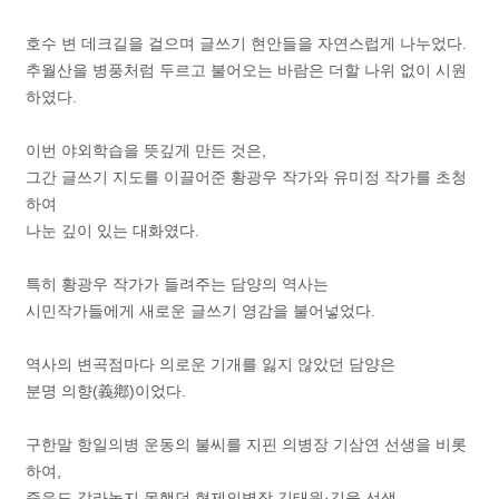
호수 변 데크길을 걸으며 글쓰기 현안들을 자연스럽게 나누었다.
추월산을 병풍처럼 두르고 불어오는 바람은 더할 나위 없이 시원
하였다.
이번 야외학습을 뜻깊게 만든 것은,
그간 글쓰기 지도를 이끌어준 황광우 작가와 유미정 작가를 초청
하여
나눈 깊이 있는 대화였다.
특히 황광우 작가가 들려주는 담양의 역사는
시민작가들에게 새로운 글쓰기 영감을 불어넣었다.
역사의 변곡점마다 의로운 기개를 잃지 않았던 담양은
분명 의향(義鄕)이었다.
구한말 항일의병 운동의 불씨를 지핀 의병장 기삼연 선생을 비롯
하여,
죽음도 갈라놓지 못했던 형제의병장 김태원·김율 선생,