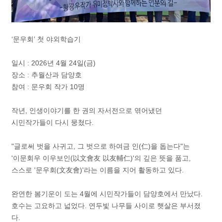
‘문우회’ 첫 야외학습기
일시 : 2026년 4월 24일(금)
장소 : 추월산과 담양호
참여 : 문우회 작가 10명
작년, 인생이야기를 한 권의 자서전으로 엮어냈던
시민작가들이 다시 뭉쳤다.
"글로써 벗을 사귀고, 그 벗으로 하여금 인(仁)을 돕는다"는
'이문회우 이우보인(以文會友 以友輔仁)'의 깊은 뜻을 품고,
스스로 '문우회(文友會)'라는 이름을 지어 활동하고 있다.
완연한 봄기운이 도는 4월에 시민작가들이 담양호에서 만났다.
호수는 고요하고 넓었다. 연두빛 나무들 사이로 햇살은 부서졌
다.