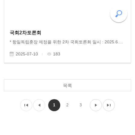
국회2차토론회
* 항일독립훈장 제정을 위한 2차 국회토론회 일시 : 2025.6.27.금.오후 6시 장소 : 국회의원회관 제2세미나실 주최 : 조국혁신당 신장식 의원실, 더불어민주당 양부남 의원실 주관 : 사)인문연구원 동고송, 항일독립훈장추진위원회 후원 : 항일혁명가기념단체연합, 광주학생독립운..
2025-07-10
183
목록
1
2
3