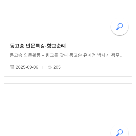
동고송 인문특강-향교순례
동고송 인문활동 – 향교를 찾다 동고송 유미정 박사가 광주향교와 화순향교에서 세 차례 인문특강을 열어 고전의 향기를 전했다. 강연의 주제는 중국 송대 구양수와 소동파의 편지를 엮은 《구소수간(歐蘇手簡)》. 간결명징한 서간의 문체를 청중에게 소개했다. 문화체육..
2025-09-06
205