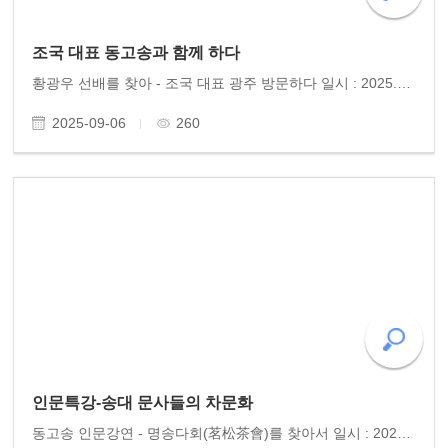
조국 대표 동고송과 함께 하다
황광우 선배를 찾아 - 조국 대표 광주 방문하다 일시 : 2025.8.26.화.오후 2시 장소 : 달정원 참여 : 동고송 회원 30명 8월의 찌는 듯한 더위 속에서 동고송 회원들은 황광우 작가와 함께, 조국혁신당 조국 대표를 광주에서 맞이하였다. 조 대표는 평소 존경해 온 선배를 뵙고 인사..
2025-09-06
260
인문특강-송대 문사들의 차문화
동고송 인문강연 - 명송다회(茗松茶會)를 찾아서 일시 : 2025.7.15.화.오후 6시 장소 : 소담정 주관 : 명송다회 강사 : 동고송 유미정 박사 광주의 차 명인 모임인 ’명송다회‘의 초청으로 동고송 유미정 박사의 인문학 특강이 열렸다. 강연은 ’당송 문사들의 차문화‘를 주제..