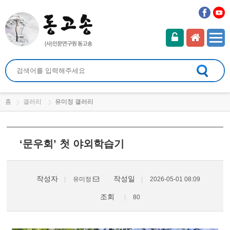
홈
갤러리
유미정 갤러리
‘문우회’ 첫 야외학습기
작성자
작성일
유미정
2026-05-01 08:09
조회
80