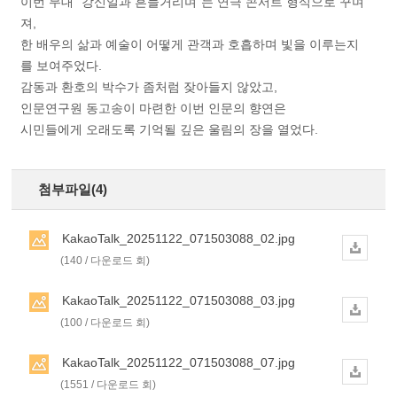
이번 무대 “강신일과 흔들거리며”는 연극 콘서트 형식으로 꾸며
져,
한 배우의 삶과 예술이 어떻게 관객과 호흡하며 빛을 이루는지
를 보여주었다.
감동과 환호의 박수가 좀처럼 잦아들지 않았고,
인문연구원 동고송이 마련한 이번 인문의 향연은
시민들에게 오래도록 기억될 깊은 울림의 장을 열었다.
첨부파일(4)
KakaoTalk_20251122_071503088_02.jpg
(140 / 다운로드 회)
KakaoTalk_20251122_071503088_03.jpg
(100 / 다운로드 회)
KakaoTalk_20251122_071503088_07.jpg
(1551 / 다운로드 회)