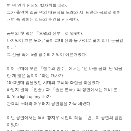
여 년 연기 인생의 발자취를 따라,
그가 출연한 일곱 편의 대표작을 노래와 시, 낭송과 극으로 엮어
내며 숨 막히는 감동의 순간을 선사했다.
공연의 첫 막은 「오월의 신부」로 열렸다.
나지막이 흐른 노래, “꽃이 피네 산과 들 사이로 꽃이 피네 눈물같
이…”
그 선율 속에 5월 광주의 기억이 어른거렸다.
이어 무대에 오른 「칠수와 만수」에서는 “넌 나를 몰라. 난 억울
한 게 많은 놈이야.”라는 대사가
1980년대 암울했던 시대의 고뇌와 좌절을 되살렸다.
하일지 원작 「진술」과 「슬픈 연극」의 장면에서는 데비 본
의 You light up my life가
관객의 노래와 어우러져 공연장을 가득 채웠다.
이번 공연에서는 특히 황지우 시인의 작품 「변」이 공연의 압권
이었다.