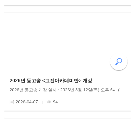
2026년 동고송 <고전아카데미반> 개강
2026년 동고송 개강 일시 : 2026년 3월 12일(목) 오후 6시 (격주 목요일) 장소 : 동고송 강의실 참여 : 15명 내외. 문의(010-9810-1966) 고전의 숨결로 마음을 닦다 – 동고송 고전아카데미반 동고송 이 어느덧 6년째, 회원들과 함께 중국 고전문학을 학습하며 한결같은 정진을 이어가..
2026-04-07
94