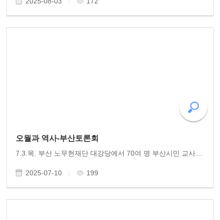
2025-08-03
172
오월과 역사-부산토론회
7.3.목. 부산 노무현재단 대강당에서 70여 명 부산시민 교사 대학생들이 참석한 토론회를 열기 가득한 가운데 잘 치렀습니다. 항쟁 10일의 참혹하면서도 영웅적이었던 활동 오월 민중항쟁의 의의와 더불어 항일독립훈장 제정의 필요성을 역설한 황광우 작가(동고송 상임이..
2025-07-10
199