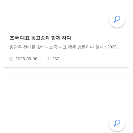
조국 대표 동고송과 함께 하다
황광우 선배를 찾아 - 조국 대표 광주 방문하다 일시 : 2025.8.26.화.오후 2시 장소 : 달정원 참여 : 동고송 회원 30명 8월의 찌는 듯한 더위 속에서 동고송 회원들은 황광우 작가와 함께, 조국혁신당 조국 대표를 광주에서 맞이하였다. 조 대표는 평소 존경해 온 선배를 뵙고 인사..
2025-09-06
262