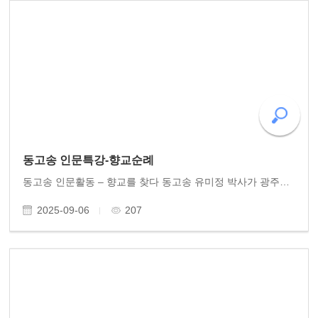
동고송 인문특강-향교순례
동고송 인문활동 – 향교를 찾다 동고송 유미정 박사가 광주향교와 화순향교에서 세 차례 인문특강을 열어 고전의 향기를 전했다. 강연의 주제는 중국 송대 구양수와 소동파의 편지를 엮은 《구소수간(歐蘇手簡)》. 간결명징한 서간의 문체를 청중에게 소개했다. 문화체육..
2025-09-06
207