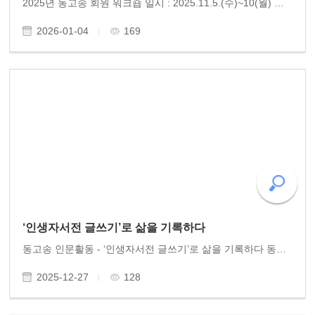
2025년 동고송 회원 워크숍 일시 : 2025.11.5.(수)~10(월) 장소 : 중국 해남성(海南省, 하이난) 2025년 동고송 워크숍은 중국 하이난에서 5박 6일 일정으로 펼쳐졌다. “하이난에서 동파의 길을 걷다!”라는 주제 아래, 동고송 회원들은 천 년의 시간을 거슬러 중국 문학의 거봉 소동..
2026-01-04
169
‘인생자서전 글쓰기’로 삶을 기록하다
동고송 인문활동 - ‘인생자서전 글쓰기’로 삶을 기록하다 동고송은 시민을 위한 ‘인생자서전 글쓰기’ 활동을 활발히 펼치고 있다. 북구청과 광산구청이 마련한 강의실에 여러 시민들이 참여하여, 개인의 삶을 한 편의 역사로 남기기 위해 진지하면서도 유쾌하게 글쓰기 ..
2025-12-27
128