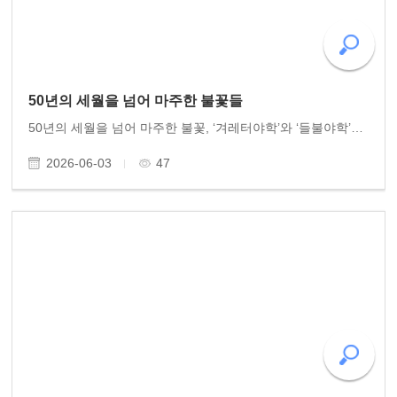
50년의 세월을 넘어 마주한 불꽃들
50년의 세월을 넘어 마주한 불꽃, ‘겨레터야학’와 ‘들불야학’이 만나다 신록이 푸르른 5월의 끝자락, 가슴 벅찬 역사적 만남이 있었다. 지금으로부터 50년 전, 서울 신림동 B지구 산동네에서 배움에 목마른 청소년들과 함께 진리의 불을 밝혔던 ‘겨레터야학’과, 광..
2026-06-03
47