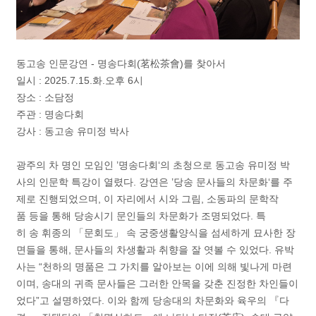
동고송 인문강연 - 명송다회(茗松茶會)를 찾아서
일시 : 2025.7.15.화.오후 6시
장소 : 소담정
주관 : 명송다회
강사 : 동고송 유미정 박사
광주의 차 명인 모임인 ’명송다회‘의 초청으로 동고송 유미정 박
사의 인문학 특강이 열렸다. 강연은 ’당송 문사들의 차문화‘를 주
제로 진행되었으며, 이 자리에서 시와 그림, 소동파의 문학작
품 등을 통해 당송시기 문인들의 차문화가 조명되었다. 특
히 송 휘종의 「문회도」 속 궁중생활양식을 섬세하게 묘사한 장
면들을 통해, 문사들의 차생활과 취향을 잘 엿볼 수 있었다. 유박
사는 “천하의 명품은 그 가치를 알아보는 이에 의해 빛나게 마련
이며, 송대의 귀족 문사들은 그러한 안목을 갖춘 진정한 차인들이
었다”고 설명하였다. 이와 함께 당송대의 차문화와 육우의 『다