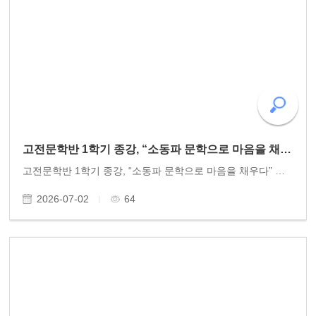
고전문학반 1학기 종강, “소동파 문학으로 마음을 채우다”
고전문학반 1학기 종강, “소동파 문학으로 마음을 채우다” 동고송 고전문학반이 1학기 종강수업을 마쳤다. 유미정 문학박사의 지도로 운영되는 고전문학반은 올해로 6년째 진행되고 있다. 동고송 회원 15여 명이 한 달에 두 차례씩 모여 중국의 대문호 소동파의 문학과..
2026-07-02
64