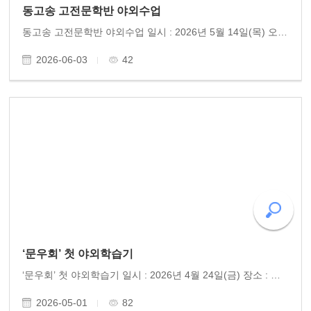
동고송 고전문학반 야외수업
동고송 고전문학반 야외수업 일시 : 2026년 5월 14일(목) 오후 7시 30분 장소 : 오방기념관 주제 : 오방 최흥종 선생 서거 60주년 기념음악회 동고송 고전문학반은 학기별로 한번씩 야외에서 수업을 진행한다. 이번 학기에는 광주의 아버지, 한 시대의 성자(聖者)로 불린 오방 최..
2026-06-03
42
‘문우회’ 첫 야외학습기
‘문우회’ 첫 야외학습기 일시 : 2026년 4월 24일(금) 장소 : 추월산과 담양호 참여 : 문우회 작가 10명 작년, 인생이야기를 한 권의 자서전으로 엮어냈던 시민작가들이 다시 뭉쳤다. "글로써 벗을 사귀고, 그 벗으로 하여금 인(仁)을 돕는다"는 '이문회우 이우보인(以文會..
2026-05-01
82