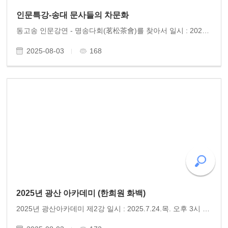
인문특강-송대 문사들의 차문화
동고송 인문강연 - 명송다회(茗松茶會)를 찾아서 일시 : 2025.7.15.화.오후 6시 장소 : 소담정 주관 : 명송다회 강사 : 동고송 유미정 박사 광주의 차 명인 모임인 ’명송다회‘의 초청으로 동고송 유미정 박사의 인문학 특강이 열렸다. 강연은 ’당송 문사들의 차문화‘를 주제..
2025-08-03
168
2025년 광산 아카데미 (한희원 화백)
2025년 광산아카데미 제2강 일시 : 2025.7.24.목. 오후 3시 장소 : 광산문화예술회관 주최 : 광산구 주관 : 사)인문연구원 동고송 강사 : 한희원(화가) 광산구 주최, 동고송 주관 2025년 광산아카데미 제2강이 광산문화예술회관에서 열렸다. 이날 강연에는 약 300여 명의 광주 시민이 참..