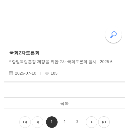
국회2차토론회
* 항일독립훈장 제정을 위한 2차 국회토론회 일시 : 2025.6.27.금.오후 6시 장소 : 국회의원회관 제2세미나실 주최 : 조국혁신당 신장식 의원실, 더불어민주당 양부남 의원실 주관 : 사)인문연구원 동고송, 항일독립훈장추진위원회 후원 : 항일혁명가기념단체연합, 광주학생독립운..
2025-07-10
185
목록
1
2
3