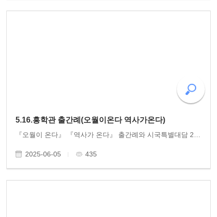
5.16.흥학관 출간례(오월이온다 역사가온다)
『오월이 온다』 『역사가 온다』 출간례와 시국특별대담 2025. 5.16.금.오후 3시 종일 비가 내린 가운데 동고송 주최 황광우 작가 책 출간례 행사와 조국혁신당 신장식 의원과 황광우 작가와 함께 한 특별시국대담을 진행했다. 오월의 사진과 함께 오월의 서사를 곁들인 책..
2025-06-05
435