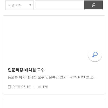
인문특강-배석철 교수
동고송 이사 배석철 교수 인문특강 일시 : 2025.6.29.일.오후 4시 장소 : 화순 운암빌딩 3층 주최 : 여미고모이고 모임 주관 : 사)인문연구원 동고송 국내뿐 아니라 세계적인 암연구 분야 권위자로 알려진 배석철 교수(충북대 석좌교수)의 인문특강이 화순에서 열렸다. ‘여미고..
2025-07-10
176