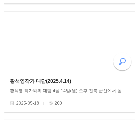
황석영작가 대담(2025.4.14)
황석영 작가와의 대담 4월 14일(월) 오후 전북 군산에서 동고송 인문학 대담 ‘황석영 작가와 만나다’를 진행하였다. 소설가로 잘 알려진 황석영 작가는 우리나라를 대표하는 문인 중 한 사람이다. 황석영 작가는 사회운동가로도 큰 활동을 해오며 민중 역사소설 『장길산』..
2025-05-18
260