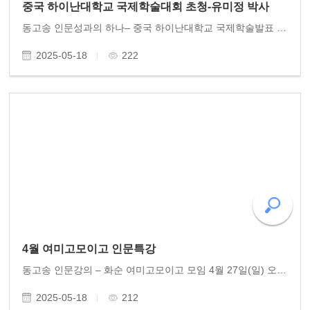
중국 하이난대학교 국제학술대회 초청-유미정 박사
동고송 인문성과의 하나– 중국 하이난대학교 국제학술발표 동고송 사무총장 유미정 박사는 중국의 문호 소동파 연구자이다. 그동안 국내 학술지에 연구논문이 다수 실리는 중에 작년 가을에 중국 유수 학술지에 소동파 연구논문이 실려 반가웠는데, 얼마 전 중국 하이..
2025-05-18
222
4월 여미고모이고 인문특강
동고송 인문강의 – 화순 여미고모이고 모임 4월 27일(일) 오후 4시 화순 ’여미고모이고모임’에서 황광우 작가 인문강의가 열렸다. 강연에서 연간 600조 원에 달하는 세금을 집행하는 새로운 정부에 ‘복지정부’를 표방할 것과 정책집행 세목을 비중 있게 제안하였다. ..
2025-05-18
212