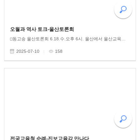
오월과 역사 토크-울산토론회
□동고송 울산토론회 6.18.수.오후 6시. 울산에서 울산교육청이 후원한 '역사바로세우기' 토론회를 80여 명 울산의 교사 시민들 모시고 성황리 잘 진행했습니다. 오월민중항쟁의 10일의 기록과 80년 오월 이전과 이후의 역사적 서술을 황광우 작가께서 강연했습니다. 울산노..
2025-07-10
158
전국교육청 순례-진보교육감 만나다