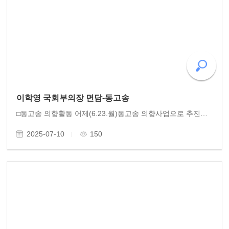
이학영 국회부의장 면담-동고송
□동고송 의향활동 어제(6.23.월)동고송 의향사업으로 추진하고 있는 '항일독립훈장' 제정을 위해 국회 이학영 국회부의장을 찾아 면담했습니다. 동고송 이사들을 반갑게 맞이한 이학영 부의장님은 동고송이 펼치고 있는 항일독립훈장 활동에 대해 깊이 공감하며 입법..
2025-07-10
150