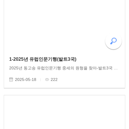
1-2025년 유럽인문기행(발트3국)
2025년 동고송 유럽인문기행 중세의 원형을 찾아-발트3국 동고송 회원님 안녕하세요. 올해 동고송에서 추진한 유럽인문기행-발트3국을 9일 여정으로 잘 다녀왔습니다. 5월 3일(토)~11일(일)일정으로 34명이 참여했습니다. 발트3국은 오래된 중세 역사와 다양한 문화로 유럽..
2025-05-18
222