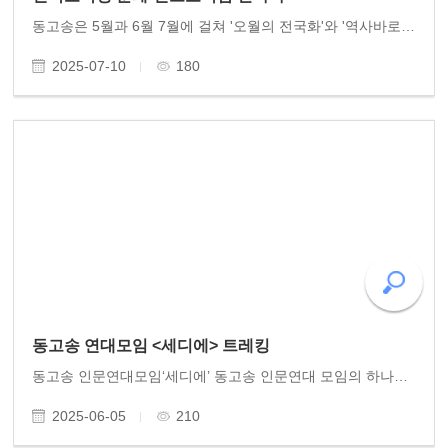
동고송은 5월과 6월 7월에 걸쳐 '오월의 전국화'와 '역사바로세우기' 각 지역 교육청 후원으로 토론회를 개최하고 이어서 계속 추진하고 있다. 5월 서울시 교육청 정근식 교육감을 시작으로 부산교육청 김석준 교육감 울산교육청 천창수 교육감 세종교육청 최교진 교육..
2025-07-10
180
동고송 연대모임 <세디에> 트레킹
동고송 인문연대모임‘세디에’ 동고송 인문연대 모임의 하나인 ‘세디에’에서 5월 무등산 트레킹을 시작하였다. 동고송 회원들이 참여하는 옛길 걷기는 무등산 길을 시작으로 매월 1회 실시한다. 동고송 회원들의 참여가 기대된다.
2025-06-05
210