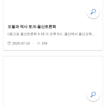
오월과 역사 토크-울산토론회
□동고송 울산토론회 6.18.수.오후 6시. 울산에서 울산교육청이 후원한 '역사바로세우기' 토론회를 80여 명 울산의 교사 시민들 모시고 성황리 잘 진행했습니다. 오월민중항쟁의 10일의 기록과 80년 오월 이전과 이후의 역사적 서술을 황광우 작가께서 강연했습니다. 울산노..
2025-07-10
159