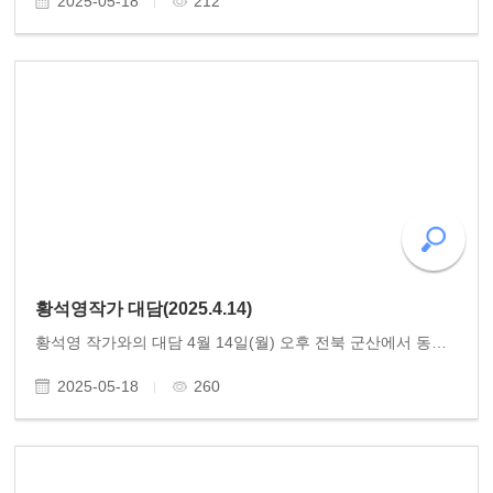
2025-05-18
212
황석영작가 대담(2025.4.14)
황석영 작가와의 대담 4월 14일(월) 오후 전북 군산에서 동고송 인문학 대담 ‘황석영 작가와 만나다’를 진행하였다. 소설가로 잘 알려진 황석영 작가는 우리나라를 대표하는 문인 중 한 사람이다. 황석영 작가는 사회운동가로도 큰 활동을 해오며 민중 역사소설 『장길산』..
2025-05-18
260