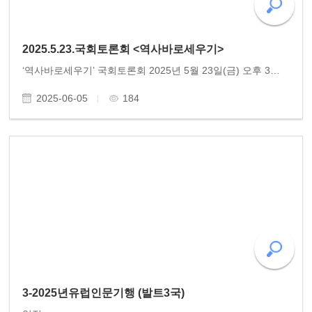
2025.5.23.국회토론회 <역사바로세우기>
‘역사바로세우기’ 국회토론회 2025년 5월 23일(금) 오후 3시 국회제2세미나실에서 ‘역사바로세우기’ 국회토론회가 개최되었다. 동고송은 창립과 함께 힘을 쏟았던 의향사업이 있다. 바로 일제강점기 사회주의 운동을 했던 독립운동가들과 그 뜻을 계승한 민주화운동..
2025-06-05
184
3-2025년유럽인문기행 (발트3국)