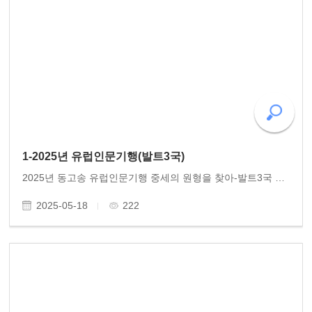
1-2025년 유럽인문기행(발트3국)
2025년 동고송 유럽인문기행 중세의 원형을 찾아-발트3국 동고송 회원님 안녕하세요. 올해 동고송에서 추진한 유럽인문기행-발트3국을 9일 여정으로 잘 다녀왔습니다. 5월 3일(토)~11일(일)일정으로 34명이 참여했습니다. 발트3국은 오래된 중세 역사와 다양한 문화로 유럽..
2025-05-18
222