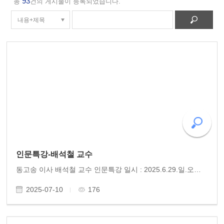
93
총
건의 게시물이 등록되었습니다.
인문특강-배석철 교수
동고송 이사 배석철 교수 인문특강 일시 : 2025.6.29.일.오후 4시 장소 : 화순 운암빌딩 3층 주최 : 여미고모이고 모임 주관 : 사)인문연구원 동고송 국내뿐 아니라 세계적인 암연구 분야 권위자로 알려진 배석철 교수(충북대 석좌교수)의 인문특강이 화순에서 열렸다. ‘여미고..
2025-07-10
176