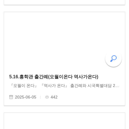
5.16.흥학관 출간례(오월이온다 역사가온다)
『오월이 온다』 『역사가 온다』 출간례와 시국특별대담 2025. 5.16.금.오후 3시 종일 비가 내린 가운데 동고송 주최 황광우 작가 책 출간례 행사와 조국혁신당 신장식 의원과 황광우 작가와 함께 한 특별시국대담을 진행했다. 오월의 사진과 함께 오월의 서사를 곁들인 책..
2025-06-05
442