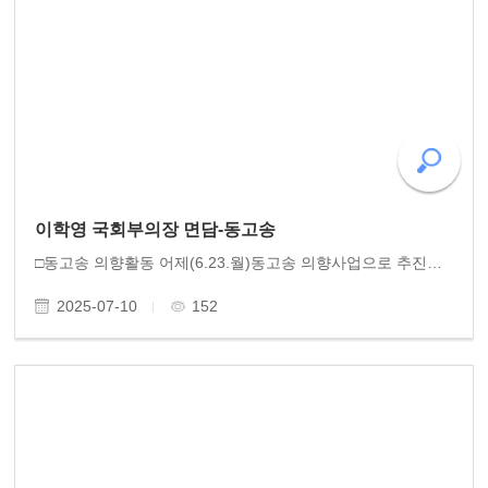
이학영 국회부의장 면담-동고송
□동고송 의향활동 어제(6.23.월)동고송 의향사업으로 추진하고 있는 '항일독립훈장' 제정을 위해 국회 이학영 국회부의장을 찾아 면담했습니다. 동고송 이사들을 반갑게 맞이한 이학영 부의장님은 동고송이 펼치고 있는 항일독립훈장 활동에 대해 깊이 공감하며 입법..
2025-07-10
152