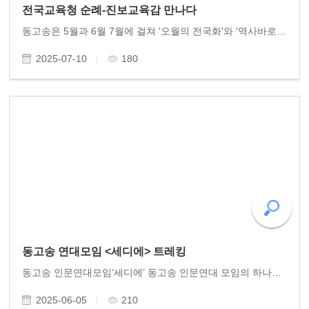
전국교육청 순례-진보교육감 만나다
동고송은 5월과 6월 7월에 걸쳐 '오월의 전국화'와 '역사바로세우기' 각 지역 교육청 후원으로 토론회를 개최하고 이어서 계속 추진하고 있다. 5월 서울시 교육청 정근식 교육감을 시작으로 부산교육청 김석준 교육감 울산교육청 천창수 교육감 세종교육청 최교진 교육..
2025-07-10
180
동고송 연대모임 <세디에> 트레킹
동고송 인문연대모임‘세디에’ 동고송 인문연대 모임의 하나인 ‘세디에’에서 5월 무등산 트레킹을 시작하였다. 동고송 회원들이 참여하는 옛길 걷기는 무등산 길을 시작으로 매월 1회 실시한다. 동고송 회원들의 참여가 기대된다.
2025-06-05
210