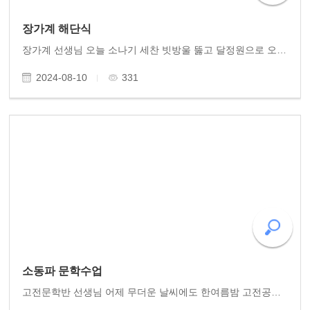
장가계 해단식
장가계 선생님 오늘 소나기 세찬 빗방울 뚫고 달정원으로 오시어 즐거운 저녁 식사 함께 나눴습니다. 벌써 한달 전 중국 호남성 장가계 여행이 되었습니다. 다시 여행 일들을 추억하니 이야기꽃 피고 함박웃음 가득했습니다. 참여하신 선생님들 면면이 모두 훌륭하셔..
2024-08-10
331
소동파 문학수업
고전문학반 선생님 어제 무더운 날씨에도 한여름밤 고전공부 열공해주셨습니다. 이지의(이단숙)에게 보낸 소동파 편지 한 통. 열악한 담주 유배지에서 후학의 이목에 도움이 될거라며 필생의 저작 , 의 설명서 傳을 쓴 동파. 자신의 학문세계를 알아주는 친구 이지의..