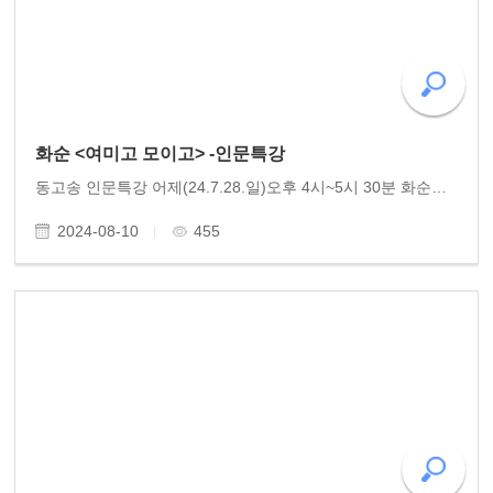
화순 <여미고 모이고> -인문특강
동고송 인문특강 어제(24.7.28.일)오후 4시~5시 30분 화순의 인문단체 (대표 고용호)에서 회원 20여 명이 모인 가운데 동고송 상임이사 황광우 작가의 역사특강이 있었습니다. 근현대사 부분에서 빨치산의 역사를 소개하며 백아산과 모후산에 이어 조계산과 백운산을 무대로..
2024-08-10
455