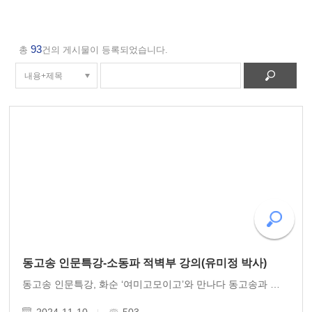
93
총
건의 게시물이 등록되었습니다.
동고송 인문특강-소동파 적벽부 강의(유미정 박사)
동고송 인문특강, 화순 ‘여미고모이고’와 만나다 동고송과 인문 연대를 맺고 있는 화순 ‘여미고모이고’ 모임에 이 실시되었다. 2024년 10월27일(일) 오후 4시 동고송 이사 유미정 박사는 화순 여미고 모임에서 “소동파와 적벽부”를 주제로 90분 강..