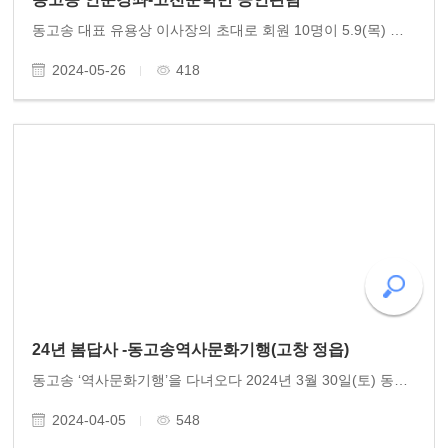
동고송 대표 유용상 이사장의 초대로 회원 10명이 5.9(목) 광주예술의전당 대극장에서 좋은 공연을 관람했습니다. 5•18 44주년기념 오라토리오 빛이여 빛이여 빛고을이여! 문학인 문병란의 詩에 김성훈이 작곡한 대서사를 14편의 교성곡으로 연출한 공연이었습니다. 월 2..
2024-05-26
418
24년 봄답사 -동고송역사문화기행(고창 정읍)
동고송 ‘역사문화기행’을 다녀오다 2024년 3월 30일(토) 동고송 역사문화기행 고창•정읍 답사가 있었다. 130여 년 전 동학농민혁명의 현장, '앉으면 죽산이오, 서면 백산이라!'를 외쳤던 곳, 반봉건 반외세의 기치를 드높였던 그날의 함성을 찾아 우리는 뜻깊은 역사기행을 하..
2024-04-05
548