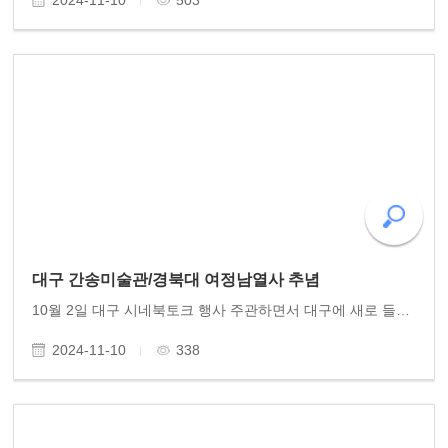
2024-11-10
503
대구 간송미술관/경북대 여정남열사 추념
10월 2일 대구 시네북토크 행사 주관하면서 대구에 새로 들어선 간송미술관 개관 기념 작품전을 관람하였다. 특히 혜원의 미인도와 월하정인도 등 국보급 진품감상과 단원 김홍도를 비롯한 조선시대 화원화가들의 작품을 감상하였다. 경북대를 들러 여정남 이재문 민주..
2024-11-10
338