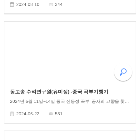
2024-08-10
344
동고송 수석연구원(유미정) -중국 곡부기행기
2024년 6월 11일~14일 중국 산동성 곡부 '공자의 고향을 찾다" 동고송 수석연구원 유미정 이사는 광주유학대학 학생들과 중국 산동성 공자의 고향 곡부와 태산을 찾아 공자의 발자취를 탐방하였다. 산동성 곡부 공묘-공부-공림-태산-산동성박물관 일대 기행기 1편을 탑..
2024-06-22
531