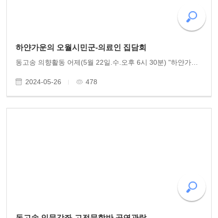
하얀가운의 오월시민군-의료인 집담회
동고송 의향활동 어제(5월 22일.수.오후 6시 30분) "하얀가운의 오월시민군 구술집담회"를 동고송 주관으로 전일빌딩 245 대강당에서 개최했습니다. 80년 5월, 10일간의 항쟁 속에 총상 당한 시민들을 헌신적으로 치료하며 생명을 구했던 그날의 의료인들을 모시고 이야기..
2024-05-26
478
동고송 인문강좌-고전문학반 공연관람