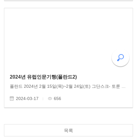
2024년 유럽인문기행(폴란드2)
폴란드 2024년 2월 15일(목)~2월 24일(토) 그단스크- 토룬 -바르샤바- 크라푸트- 브로츠와프 참여 : 14명
2024-03-17
656
목록