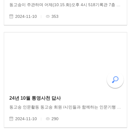
동고송이 주관하며 어제(10.15.화)오후 4시 518기록관 7층 대강당에서 충북대 석좌교수 배석철 교수의 강연회를 개최했습니다. 배석철 교수는 암치료를 위한 30년의 도전, '암! 왜 걸릴까요? 아미나엑스로 풀어보는 암의 원리와 처방'의 주제로 2시간 열강을 했습니다. ..
2024-11-10
353
24년 10월 통영사천 답사
동고송 인문활동 동고송 회원 /시민들과 함께하는 인문기행 '사천 통영 답사' (10.10~11) 잘 다녀왔습니다. 한산도의 푸른 바다 이순신의 삼도수군통제사 사령부가 있던 제승당을 들러 수루에 섰습니다. 그 옛날 이곳에 홀로 앉아 깊은 시름 하던 충무공의 충정이 바다바람..
2024-11-10
290