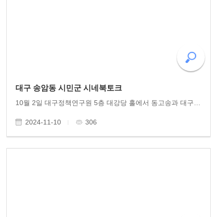
대구 송암동 시민군 시네북토크
10월 2일 대구정책연구원 5층 대강당 홀에서 동고송과 대구 시민단체들이 주관한 시네북토크 행사가 열렸습니다. 대구에 거주하는 김현근 이사와 안동의 허경도 이사의 수고가 컸습니다. 행사를 잘 치렀습니다. 서울 이규 부이사장님 광주 10여 이사들이 함께 참석했습..
2024-11-10
306