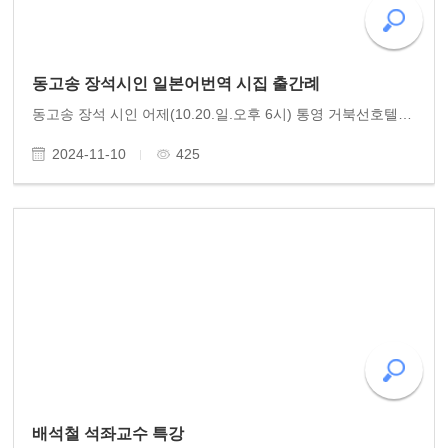
동고송 장석시인 일본어번역 시집 출간례
동고송 장석 시인 어제(10.20.일.오후 6시) 통영 거북선호텔에서 동고송 이사 장석 시인의 일본어시집 출간예식이 있었습니다. 의 주제로 일본인 독자와 귀빈들이 많이 참석했습니다. 시종 진지하면서 유쾌한 장석 시인의 시세계 감상과 토크가 이어졌지요. 동고송 유용..
2024-11-10
425
배석철 석좌교수 특강