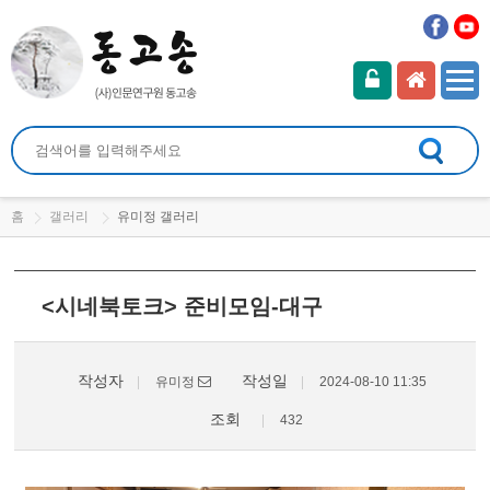
홈
갤러리
유미정 갤러리
<시네북토크> 준비모임-대구
작성자
작성일
유미정
2024-08-10 11:35
조회
432