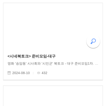
<시네북토크> 준비모임-대구
영화 '송암동' 시사회와 '시민군' 북토크 - 대구 준비모임1차. 오는 10월에 대구에서 개최되는 준비모임을 어제(7.31.수) 대구에서 열렸습니다. 70년 80년대에 민주화운동에 헌신한 대구지역 선배들이 20여 명이 넘게 모여 광주에서 방문한 동고송 이사들을 크게 환영하며..
2024-08-10
432