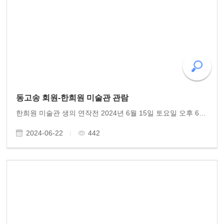
동고송 회원-한희원 미술관 관람
한희원 미술관 생의 연작전 2024년 6월 15일 토요일 오후 6시 한희원 작가 이 양림동 한희원 미술관에서 열렸다. 한작가는 그간 천착해온 생의 연작들 작품들을 하나 하나 해설하였다. 바이올린, 피아노 연주도 한데 어우러져 멋진 여름날 전시공연을 선사하였다. 동고..
2024-06-22
442