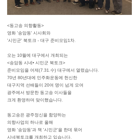
<동고송 의향활동>
영화 '송암동' 시사회와
'시민군' 북토크 - 대구 준비모임1차.
오는 10월에 대구에서 개최되는
<송암동 시네• 시민군 북토크>
준비모임을 어제(7.31.수) 대구에서 열렸습니다.
70년 80년대에 민주화운동에 헌신한
대구지역 선배들이 20여 명이 넘게 모여
광주에서 방문한 동고송 이사들을
크게 환영하며 맞이했습니다.
동고송은 광주정신을 함양하는
의향사업의 하나로 올해
영화 '송암동'과 책 '시민군'을 한데 묶어
시네북토크를 개최하고 있습니다.