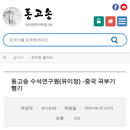
홈
갤러리
유미정 갤러리
동고송 수석연구원(유미정) -중국 곡부기
행기
작성자
작성일
유미정
2024-06-22 12:01
조회
531