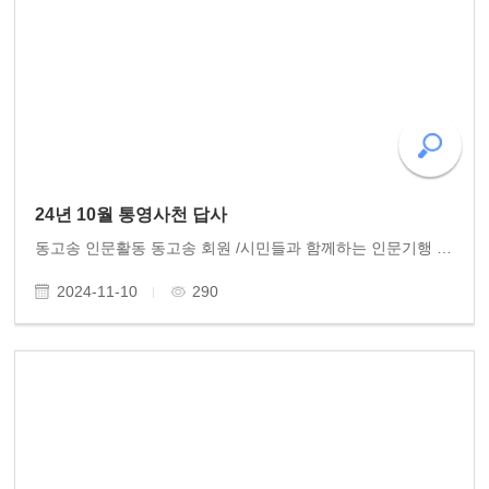
24년 10월 통영사천 답사
동고송 인문활동 동고송 회원 /시민들과 함께하는 인문기행 '사천 통영 답사' (10.10~11) 잘 다녀왔습니다. 한산도의 푸른 바다 이순신의 삼도수군통제사 사령부가 있던 제승당을 들러 수루에 섰습니다. 그 옛날 이곳에 홀로 앉아 깊은 시름 하던 충무공의 충정이 바다바람..
2024-11-10
290