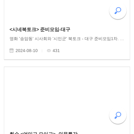
<시네북토크> 준비모임-대구
영화 '송암동' 시사회와 '시민군' 북토크 - 대구 준비모임1차. 오는 10월에 대구에서 개최되는 준비모임을 어제(7.31.수) 대구에서 열렸습니다. 70년 80년대에 민주화운동에 헌신한 대구지역 선배들이 20여 명이 넘게 모여 광주에서 방문한 동고송 이사들을 크게 환영하며..
2024-08-10
431