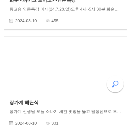
화순 <여미고 모이고> -인문특강
동고송 인문특강 어제(24.7.28.일)오후 4시~5시 30분 화순의 인문단체 (대표 고용호)에서 회원 20여 명이 모인 가운데 동고송 상임이사 황광우 작가의 역사특강이 있었습니다. 근현대사 부분에서 빨치산의 역사를 소개하며 백아산과 모후산에 이어 조계산과 백운산을 무대로..
2024-08-10
455
장가계 해단식
장가계 선생님 오늘 소나기 세찬 빗방울 뚫고 달정원으로 오시어 즐거운 저녁 식사 함께 나눴습니다. 벌써 한달 전 중국 호남성 장가계 여행이 되었습니다. 다시 여행 일들을 추억하니 이야기꽃 피고 함박웃음 가득했습니다. 참여하신 선생님들 면면이 모두 훌륭하셔..
2024-08-10
331