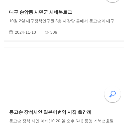
대구 송암동 시민군 시네북토크
10월 2일 대구정책연구원 5층 대강당 홀에서 동고송과 대구 시민단체들이 주관한 시네북토크 행사가 열렸습니다. 대구에 거주하는 김현근 이사와 안동의 허경도 이사의 수고가 컸습니다. 행사를 잘 치렀습니다. 서울 이규 부이사장님 광주 10여 이사들이 함께 참석했습..
2024-11-10
306
동고송 장석시인 일본어번역 시집 출간례
동고송 장석 시인 어제(10.20.일.오후 6시) 통영 거북선호텔에서 동고송 이사 장석 시인의 일본어시집 출간예식이 있었습니다. 의 주제로 일본인 독자와 귀빈들이 많이 참석했습니다. 시종 진지하면서 유쾌한 장석 시인의 시세계 감상과 토크가 이어졌지요. 동고송 유용..