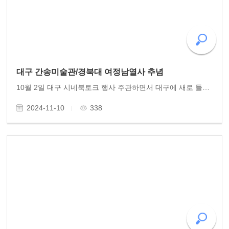
대구 간송미술관/경북대 여정남열사 추념
10월 2일 대구 시네북토크 행사 주관하면서 대구에 새로 들어선 간송미술관 개관 기념 작품전을 관람하였다. 특히 혜원의 미인도와 월하정인도 등 국보급 진품감상과 단원 김홍도를 비롯한 조선시대 화원화가들의 작품을 감상하였다. 경북대를 들러 여정남 이재문 민주..
2024-11-10
338