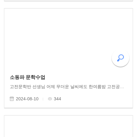
소동파 문학수업
고전문학반 선생님 어제 무더운 날씨에도 한여름밤 고전공부 열공해주셨습니다. 이지의(이단숙)에게 보낸 소동파 편지 한 통. 열악한 담주 유배지에서 후학의 이목에 도움이 될거라며 필생의 저작 , 의 설명서 傳을 쓴 동파. 자신의 학문세계를 알아주는 친구 이지의..
2024-08-10
344