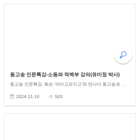
동고송 인문특강-소동파 적벽부 강의(유미정 박사)
동고송 인문특강, 화순 ‘여미고모이고’와 만나다 동고송과 인문 연대를 맺고 있는 화순 ‘여미고모이고’ 모임에 이 실시되었다. 2024년 10월27일(일) 오후 4시 동고송 이사 유미정 박사는 화순 여미고 모임에서 “소동파와 적벽부”를 주제로 90분 강..
2024-11-10
503