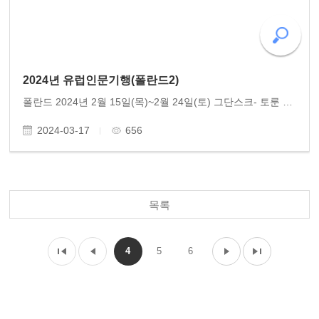
2024년 유럽인문기행(폴란드2)
폴란드 2024년 2월 15일(목)~2월 24일(토) 그단스크- 토룬 -바르샤바- 크라푸트- 브로츠와프 참여 : 14명
2024-03-17
656
목록
4
5
6