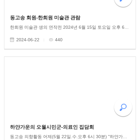
동고송 회원-한희원 미술관 관람
한희원 미술관 생의 연작전 2024년 6월 15일 토요일 오후 6시 한희원 작가 이 양림동 한희원 미술관에서 열렸다. 한작가는 그간 천착해온 생의 연작들 작품들을 하나 하나 해설하였다. 바이올린, 피아노 연주도 한데 어우러져 멋진 여름날 전시공연을 선사하였다. 동고..
2024-06-22
440
하얀가운의 오월시민군-의료인 집담회
동고송 의향활동 어제(5월 22일.수.오후 6시 30분) "하얀가운의 오월시민군 구술집담회"를 동고송 주관으로 전일빌딩 245 대강당에서 개최했습니다. 80년 5월, 10일간의 항쟁 속에 총상 당한 시민들을 헌신적으로 치료하며 생명을 구했던 그날의 의료인들을 모시고 이야기..