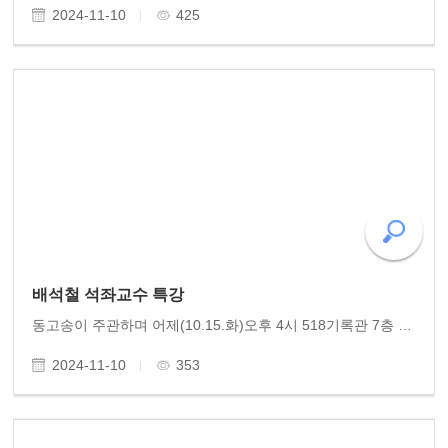
2024-11-10
425
배석철 석좌교수 특강
동고송이 주관하며 어제(10.15.화)오후 4시 518기록관 7층 대강당에서 충북대 석좌교수 배석철 교수의 강연회를 개최했습니다. 배석철 교수는 암치료를 위한 30년의 도전, '암! 왜 걸릴까요? 아미나엑스로 풀어보는 암의 원리와 처방'의 주제로 2시간 열강을 했습니다. ..
2024-11-10
353