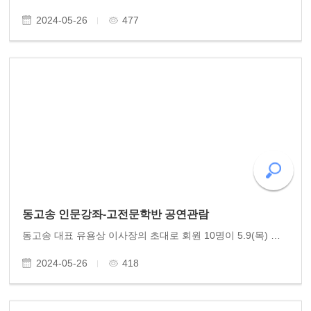
2024-05-26
477
동고송 인문강좌-고전문학반 공연관람
동고송 대표 유용상 이사장의 초대로 회원 10명이 5.9(목) 광주예술의전당 대극장에서 좋은 공연을 관람했습니다. 5•18 44주년기념 오라토리오 빛이여 빛이여 빛고을이여! 문학인 문병란의 詩에 김성훈이 작곡한 대서사를 14편의 교성곡으로 연출한 공연이었습니다. 월 2..
2024-05-26
418