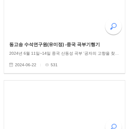
동고송 수석연구원(유미정) -중국 곡부기행기
2024년 6월 11일~14일 중국 산동성 곡부 '공자의 고향을 찾다" 동고송 수석연구원 유미정 이사는 광주유학대학 학생들과 중국 산동성 공자의 고향 곡부와 태산을 찾아 공자의 발자취를 탐방하였다. 산동성 곡부 공묘-공부-공림-태산-산동성박물관 일대 기행기 1편을 탑..
2024-06-22
531