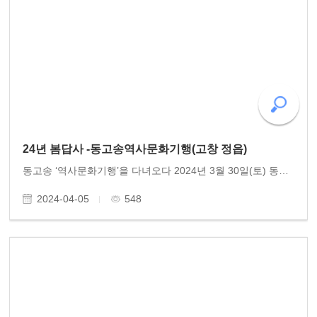
24년 봄답사 -동고송역사문화기행(고창 정읍)
동고송 ‘역사문화기행’을 다녀오다 2024년 3월 30일(토) 동고송 역사문화기행 고창•정읍 답사가 있었다. 130여 년 전 동학농민혁명의 현장, '앉으면 죽산이오, 서면 백산이라!'를 외쳤던 곳, 반봉건 반외세의 기치를 드높였던 그날의 함성을 찾아 우리는 뜻깊은 역사기행을 하..
2024-04-05
548