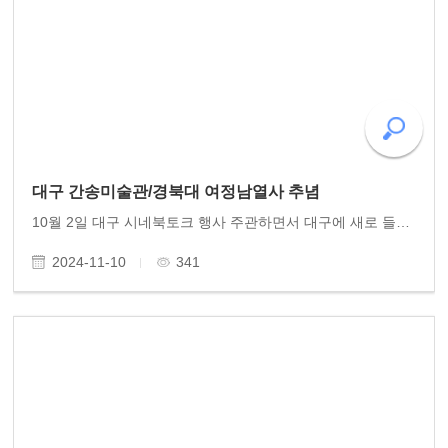
대구 간송미술관/경북대 여정남열사 추념
10월 2일 대구 시네북토크 행사 주관하면서 대구에 새로 들어선 간송미술관 개관 기념 작품전을 관람하였다. 특히 혜원의 미인도와 월하정인도 등 국보급 진품감상과 단원 김홍도를 비롯한 조선시대 화원화가들의 작품을 감상하였다. 경북대를 들러 여정남 이재문 민주..
2024-11-10
341