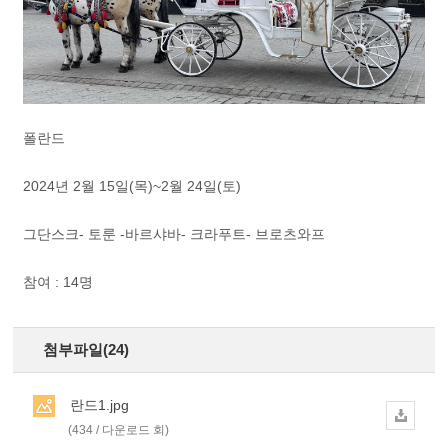
폴란드
2024년 2월 15일(목)~2월 24일(토)
그단스크- 토룬 -바르샤바- 크라푸트- 브로츠와프
참여 : 14명
첨부파일(24)
란드1.jpg
(434 / 다운로드 회)