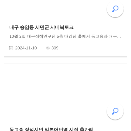
대구 송암동 시민군 시네북토크
10월 2일 대구정책연구원 5층 대강당 홀에서 동고송과 대구 시민단체들이 주관한 시네북토크 행사가 열렸습니다. 대구에 거주하는 김현근 이사와 안동의 허경도 이사의 수고가 컸습니다. 행사를 잘 치렀습니다. 서울 이규 부이사장님 광주 10여 이사들이 함께 참석했습..
2024-11-10
309
동고송 장석시인 일본어번역 시집 출간례