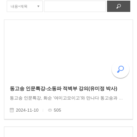
동고송 인문특강-소동파 적벽부 강의(유미정 박사)
동고송 인문특강, 화순 ‘여미고모이고’와 만나다 동고송과 인문 연대를 맺고 있는 화순 ‘여미고모이고’ 모임에 이 실시되었다. 2024년 10월27일(일) 오후 4시 동고송 이사 유미정 박사는 화순 여미고 모임에서 “소동파와 적벽부”를 주제로 90분 강..
2024-11-10
505