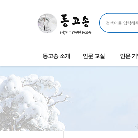
동고송 소개
인문 교실
인문 기