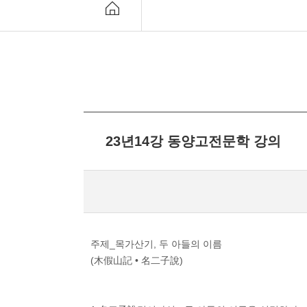
23년14강 동양고전문학 강의
주제_목가산기, 두 아들의 이름
(木假山記 • 名二子說)