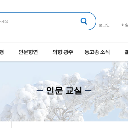
로그인
회
행
인문향연
의향 광주
동고송 소식
인문 교실