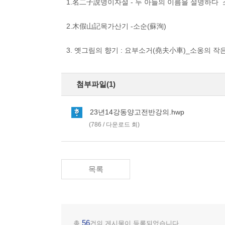
1.名二子說명이자설 - 두 아들의 이름을 설명하다 소순
2.木假山記목가산기 -소순(蘇洵)
3. 옛그림의 향기 : 요부소거(堯夫小車)_소옹의 작
첨부파일(1)
23년14강동양고전반강의.hwp
(786 / 다운로드 회)
목록
56
총
건의 게시물이 등록되었습니다.