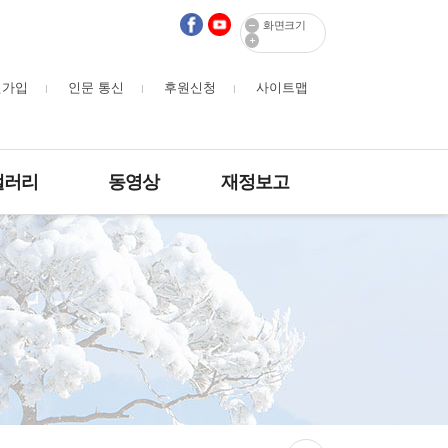
화면크기
원가입
인문 통신
후원신청
사이트맵
갤러리
동영상
재정보고