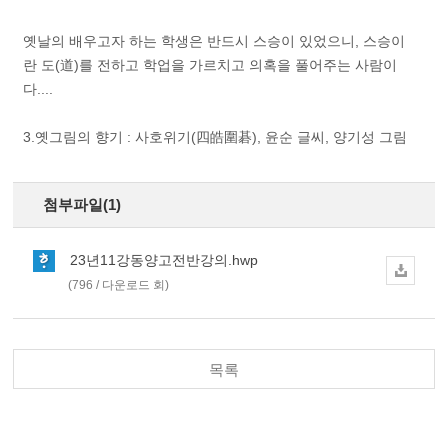
옛날의 배우고자 하는 학생은 반드시 스승이 있었으니, 스승이
란 도(道)를 전하고 학업을 가르치고 의혹을 풀어주는 사람이
다....
3.옛그림의 향기 : 사호위기(四皓圍碁), 윤순 글씨, 양기성 그림
첨부파일(1)
23년11강동양고전반강의.hwp
(796 / 다운로드 회)
목록