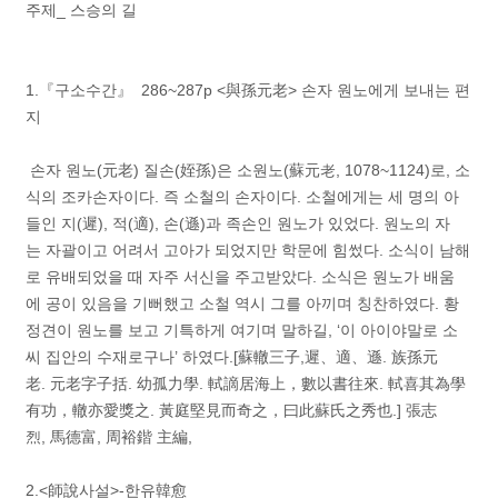
주제_ 스승의 길
1.『구소수간』 286~287p <與孫元老> 손자 원노에게 보내는 편
지
손자 원노(元老) 질손(姪孫)은 소원노(蘇元老, 1078~1124)로, 소
식의 조카손자이다. 즉 소철의 손자이다. 소철에게는 세 명의 아
들인 지(遲), 적(適), 손(遜)과 족손인 원노가 있었다. 원노의 자
는 자괄이고 어려서 고아가 되었지만 학문에 힘썼다. 소식이 남해
로 유배되었을 때 자주 서신을 주고받았다. 소식은 원노가 배움
에 공이 있음을 기뻐했고 소철 역시 그를 아끼며 칭찬하였다. 황
정견이 원노를 보고 기특하게 여기며 말하길, ‘이 아이야말로 소
씨 집안의 수재로구나’ 하였다.[蘇轍三子,遲、適、遜. 族孫元
老. 元老字子括. 幼孤力學. 軾謫居海上，數以書往來. 軾喜其為學
有功，轍亦愛獎之. 黃庭堅見而奇之，曰此蘇氏之秀也.] 張志
烈, 馬德富, 周裕鍇 主編,
2.<師說사설>-한유韓愈