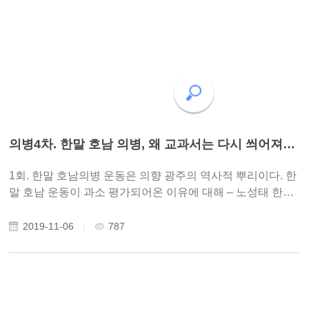
의병4차. 한말 호남 의병, 왜 교과서는 다시 씌어져야 하는가..
1회. 한말 호남의병 운동은 의향 광주의 역사적 뿌리이다. 한
말 호남 운동이 과소 평가되어온 이유에 대해 – 노성태 한말
호남 의병 운동에 대한 몰이해를 바로 잡자. -황광우 일시 :
2019.9.30.(월) 오후6시~8시 장소 : 오월의 숲 참여 : 교사와
2019-11-06
787
광주 시민 2회. 한..