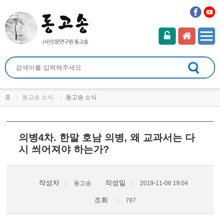
홈
동고송 소식
동고송 소식
의병4차. 한말 호남 의병, 왜 교과서는 다
시 씌어져야 하는가?
작성자
작성일
동고송
2019-11-06 19:04
조회
787