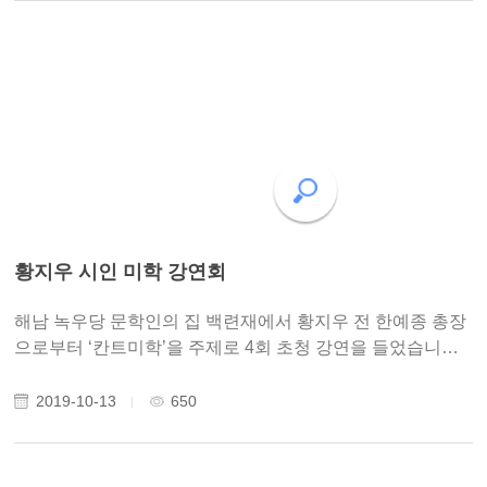
황지우 시인 미학 강연회
해남 녹우당 문학인의 집 백련재에서 황지우 전 한예종 총장
으로부터 ‘칸트미학’을 주제로 4회 초청 강연을 들었습니다.
주제는 ‘칸트와 헤겔 미학 그리고 현대예술사조에 대해’로 전
남 지역 중등교사와 동고송 회원들이 참여하였습니다. 녹우
2019-10-13
650
당(綠雨堂)의 당호는 집 뒤 ..