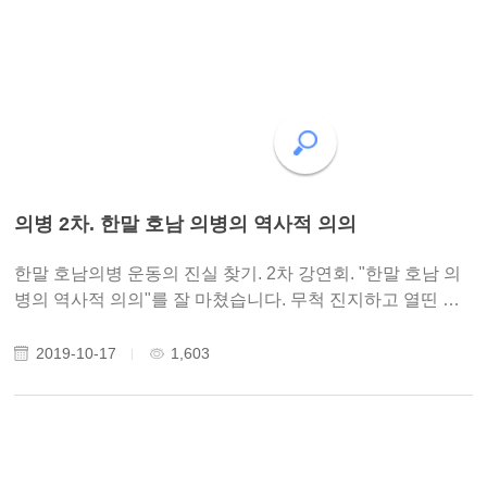
의병 2차. 한말 호남 의병의 역사적 의의
한말 호남의병 운동의 진실 찾기. 2차 강연회. "한말 호남 의
병의 역사적 의의"를 잘 마쳤습니다. 무척 진지하고 열띤 강
의였습니다. 오신 50여명의 시민분들, 그리고 알찬 강의해
주신 홍영기 교수님께 감사드립니다. 10월 30일 3차 강연회
2019-10-17
1,603
에서 또 뵙겠습니다. 1회. 한..