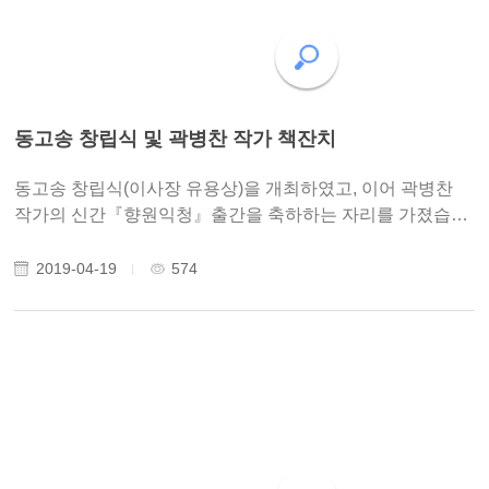
동고송 창립식 및 곽병찬 작가 책잔치
동고송 창립식(이사장 유용상)을 개최하였고, 이어 곽병찬
작가의 신간『향원익청』출간을 축하하는 자리를 가졌습니
다. 많은 분들이 오시어 동고송 창립과 곽병찬 작가의 출간회
를 기념하였습니다.
2019-04-19
574