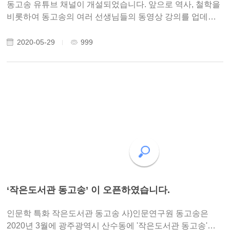
동고송 유튜브 채널이 개설되었습니다. 앞으로 역사, 철학을
비롯하여 동고송의 여러 선생님들의 동영상 강의를 업데이
트할 예정입니다. 구글 계정을 가지고 있는 분은 구독을 눌러
주시면 업데이트 내용을 받아 볼 수 있습니다.
2020-05-29
999
https://www.youtube.com/channel/UC_YP0EGrrMKrnmdm
KJUp..
‘작은도서관 동고송’ 이 오픈하였습니다.
인문학 특화 작은도서관 동고송 사)인문연구원 동고송은
2020년 3월에 광주광역시 산수동에 '작은도서관 동고송'을