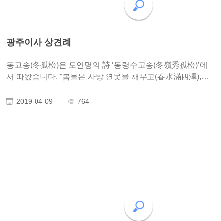
광주이사 상견례
동고송(冬孤松)은 도연명의 詩 ‘동령수고송(冬嶺秀孤松)’에
서 따왔습니다. “봄물은 사방 연못을 채우고(春水滿四澤),여
름구름은 산봉우리에 가득하네(夏雲多奇峰).가을달은 떠올
라 환히 비추고(秋月揚明輝),겨울 산마루에 소나무 홀로 빼
2019-04-09
764
어나네(冬領秀孤松).“ 찬 ..