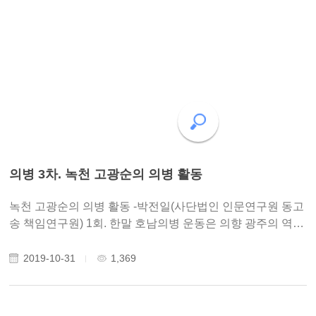
의병 3차. 녹천 고광순의 의병 활동
녹천 고광순의 의병 활동 -박전일(사단법인 인문연구원 동고
송 책임연구원) 1회. 한말 호남의병 운동은 의향 광주의 역사
적 뿌리이다. 한말 호남 운동이 과소 평가되어온 이유에 대해
– 노성태 한말 호남 의병 운동에 대한 몰이해를 바로 잡자. -
2019-10-31
1,369
황광우..