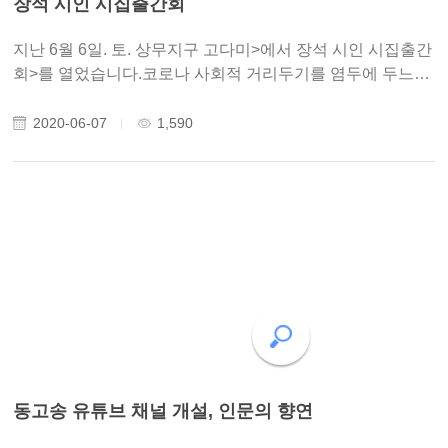
장석 시인 시집출간회
지난 6월 6일. 토. 상무지구 고다미>에서 장석 시인 시집출간
회>를 열었습니다.코로나 사회적 거리두기를 염두에 두느라
많은 분들을 모시지 못하였지만, 20여 명의 동고송 이사와
회원 분들이 참석했습니다.동고송 이사이면서 시인으로 활
2020-06-07
1,590
동 중인 장석 선생님의 시집> 출간을 다시..
동고송 유튜브 채널 개설, 인문의 향연