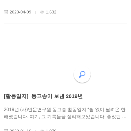
오픈하였습니다. ‘작은도서관’은 그 지역에 살고 있는 주민들
의 생활공간 가까이에서, 마치 집안 서가에서처럼 책을 볼 수
2020-04-09
1,632
있는 열린 문화공간입니다. 친근..
[활동일지] 동고송이 보낸 2019년
2019년 (사)인문연구원 동고송 활동일지 *쉼 없이 달려온 한
해였습니다. 여기, 그 기록들을 정리해보았습니다. 좋았던 것
들, 아쉬웠던 것들 다시 새겨보며 올 한 해도 열심히 달려보
겠습니다. 1월 01.25 (사)합수윤한봉기념사업회 주최, ‘한청
2020-01-16
1,076