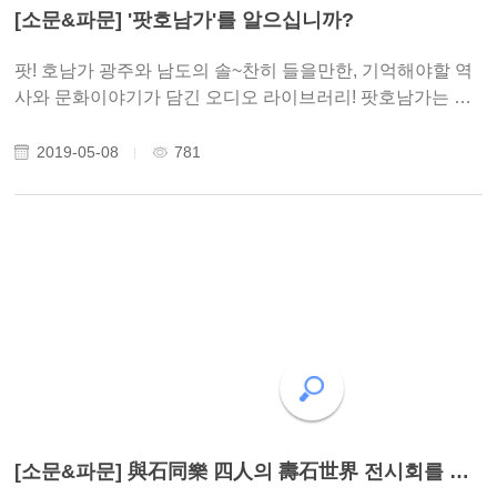
[소문&파문] '팟호남가'를 알으십니까?
팟! 호남가 광주와 남도의 솔~찬히 들을만한, 기억해야할 역
사와 문화이야기가 담긴 오디오 라이브러리! 팟호남가는 남
도문화 전령사이자 동고송의 이사님이시기도 한 노성태 선
생님을 필두로 빛고을 역사교사모임 선생님들이 운영하고
2019-05-08
781
있는 팟 캐스트입니다. 팟호남가 ..
[소문&파문] 與石同樂 四人의 壽石世界 전시회를 다녀와서