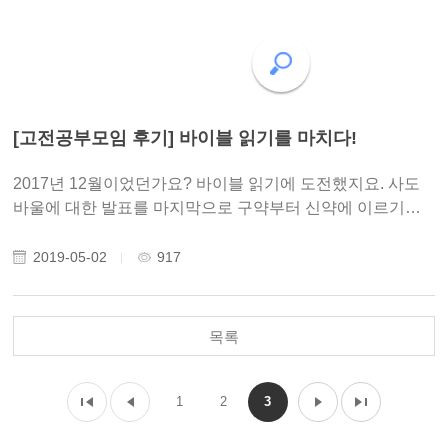
[고전공부모임 후기] 바이블 읽기를 마치다!
2017년 12월이었던가요? 바이블 읽기에 도전했지요. 사도
바울에 대한 발표를 마지막으로 구약부터 신약에 이르기까
지 바이블 읽기, 그 대장정이 끝났습니다. 뿌듯함과 아쉬움이
교차합니다. 혼자라면 엄두도 내지 못했을텐데, 여럿이 함께
2019-05-02
917
하니 가능했습니다. 못내 하지 못..
목록
1
2
3