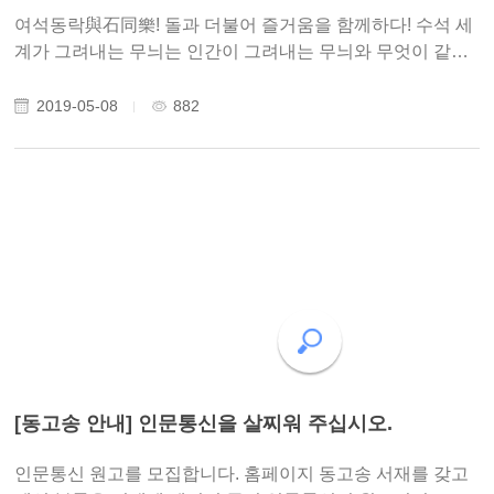
여석동락與石同樂! 돌과 더불어 즐거움을 함께하다! 수석 세
계가 그려내는 무늬는 인간이 그려내는 무늬와 무엇이 같고,
다를까요?​ 지난 5월 4일(토)~7일(화), 광주 비엔날레 '거시
기'홀에서 (사)인문연구원 동고송 유용상 이사장님의 수석 전
2019-05-08
882
시회가 열렸습니다. 초당 앞에..
[동고송 안내] 인문통신을 살찌워 주십시오.
인문통신 원고를 모집합니다. 홈페이지 동고송 서재를 갖고