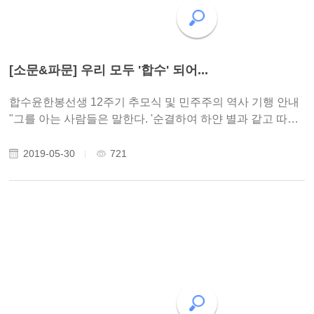
[소문&파문] 우리 모두 '합수' 되어...
합수윤한봉선생 12주기 추모식 및 민주주의 역사 기행 안내
"그를 아는 사람들은 말한다. '순결하여 하얀 별과 같고 따뜻
하여 봄 햇살과도 같아 우리는 그를 삶의 나침반이자 소외된
이들의 벗이라 일컬었으나 그는 다만 자신을 합수라 불리기
2019-05-30
721
를 바랐다.' 그의 별명 합수(合水)란 ..