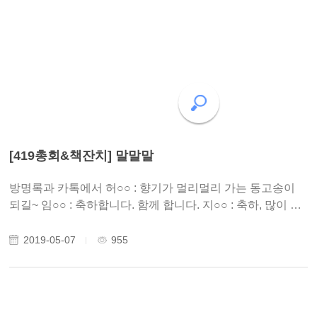
[419총회&책잔치] 말말말
방명록과 카톡에서 허○○ : 향기가 멀리멀리 가는 동고송이
되길~ 임○○ : 축하합니다. 함께 합니다. 지○○ : 축하, 많이 축
하드립니다. 정○○ : 드디어 때가 왔네요. 박 ○ : 항상 지금처
럼 따뜻한 곳이길 강○○ : 와! 좋다!! 이 ○ : 축! 멀리까지 향기
2019-05-07
955
가 뻗어나기를...