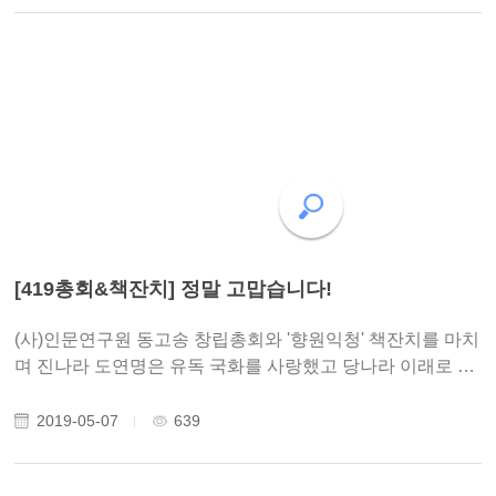
[419총회&책잔치] 정말 고맙습니다!
(사)인문연구원 동고송 창립총회와 '향원익청' 책잔치를 마치
며 진나라 도연명은 유독 국화를 사랑했고 당나라 이래로 세
상 사람들은 모란을 몹시 사랑했다 했지요. 홀로 연꽃을 사랑
한 주돈이는 군자의 덕을 '향원익청'으로 그려냈습니다. 봄밤
2019-05-07
639
잔잔한 감동이 여운으로 남습니..