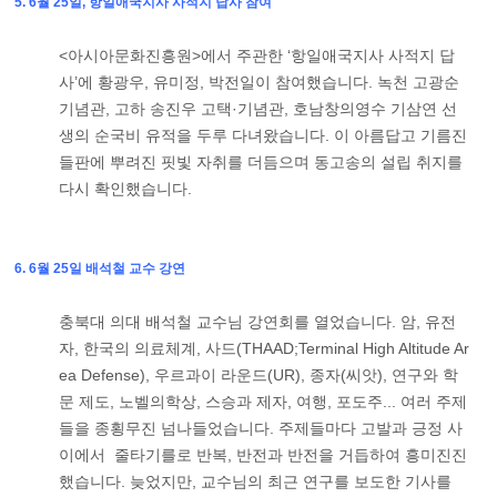
5. 6월 25일, 항일애국지사 사적지 답사 참여
<아시아문화진흥원>에서 주관한 ‘항일애국지사 사적지 답
사’에 황광우, 유미정, 박전일이 참여했습니다. 녹천 고광순
기념관, 고하 송진우 고택·기념관, 호남창의영수 기삼연 선
생의 순국비 유적을 두루 다녀왔습니다. 이 아름답고 기름진
들판에 뿌려진 핏빛 자취를 더듬으며 동고송의 설립 취지를
다시 확인했습니다.
6. 6월 25일 배석철 교수 강연
충북대 의대 배석철 교수님 강연회를 열었습니다. 암, 유전
자, 한국의 의료체계, 사드(THAAD;Terminal High Altitude Ar
ea Defense), 우르과이 라운드(UR), 종자(씨앗), 연구와 학
문 제도, 노벨의학상, 스승과 제자, 여행, 포도주... 여러 주제
들을 종횡무진 넘나들었습니다. 주제들마다 고발과 긍정 사
이에서 줄타기를로 반복, 반전과 반전을 거듭하여 흥미진진
했습니다. 늦었지만, 교수님의 최근 연구를 보도한 기사를