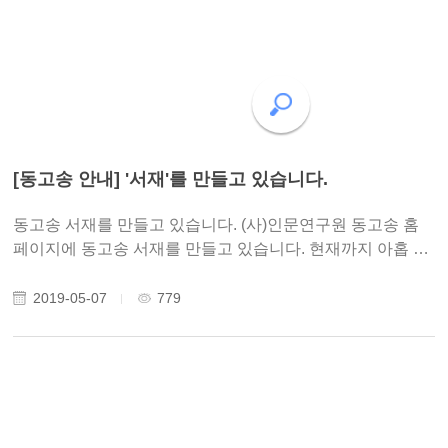
[동고송 안내] '서재'를 만들고 있습니다.
동고송 서재를 만들고 있습니다. (사)인문연구원 동고송 홈
페이지에 동고송 서재를 만들고 있습니다. 현재까지 아홉 분
의 서재가 제작되었습니다. 나익주의 프레임 강의 배석철, 과
학자 수기 안재성의 평전 후기 정광필의 교육 수기 홍승기의
2019-05-07
779
고전 풀이 황광우의 콘서트 장석..