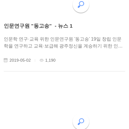
인문연구원 "동고송" - 뉴스 1
인문학 연구·교육 위한 인문연구원 '동고송' 19일 창립 인문
학을 연구하고 교육·보급해 광주정신을 계승하기 위한 인문
연구원 '동고송(冬孤松)'이 창립한다. 사단법인 인문연구원
은 19일 오후 7시 광주 동구 오월의 숲에서 동고송 창립총회
2019-05-02
1,190
를 갖고 책 잔치를 연다고 15일 밝혔다..