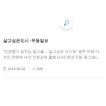
살고싶은도시 -무등일보
“인문향기 넘치는 빛고을… 살고싶은 도시로” 광주 미래 디
자인 전면에 내건 인문강좌 출범 (사)인문연구원 ‘동고송(冬
孤松)’ 내일 출범 곽병찬 저자·황지우시인 강연 토크로 문열
어 대중강좌·인문교육·연구·출판·명사초청 등 입력시간 :
2019-05-02
826
2019. 04.18. 00:00 ..