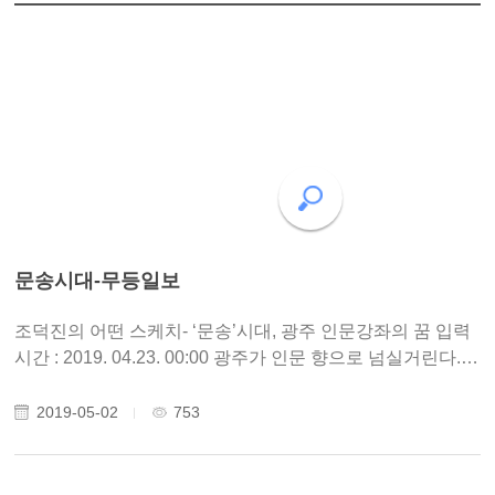
문송시대-무등일보
조덕진의 어떤 스케치- ‘문송’시대, 광주 인문강좌의 꿈 입력
시간 : 2019. 04.23. 00:00 광주가 인문 향으로 넘실거린다.
국립아시아문화전당이나 국립광주박물관, 광주시립미술관·
전남인문대 등 국공립기관 뿐 아니라 무등공부방·카페필로
2019-05-02
753
소..