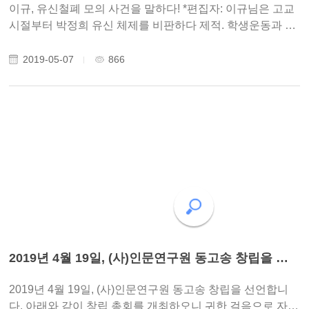
이규, 유신철폐 모의 사건을 말하다! *편집자: 이규님은 고교
시절부터 박정희 유신 체제를 비판하다 제적. 학생운동과 노
동운동을거쳐 현재는 태양광의 전도사로 활약하고 계십니
다. 광주일고 51. 52회 동문들이 유신헌법을 철폐하기 위해
2019-05-07
866
광주일고 개교기념일인 5월 1일에 대규..
2019년 4월 19일, (사)인문연구원 동고송 창립을 선언합니다.
2019년 4월 19일, (사)인문연구원 동고송 창립을 선언합니
다. 아래와 같이 창립 총회를 개최하오니 귀한 걸음으로 자리