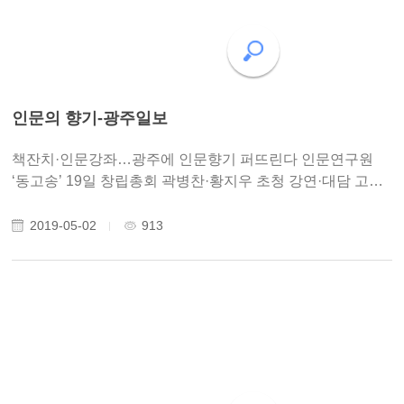
인문의 향기-광주일보
책잔치·인문강좌…광주에 인문향기 퍼뜨린다 인문연구원
‘동고송’ 19일 창립총회 곽병찬·황지우 초청 강연·대담 고전
읽기·인문통신·명사 초대석도 2019년 04월 16일(화) 00:00
8년전 광주시 북구 일곡동 작은 공간에 다양한 계층..
2019-05-02
913