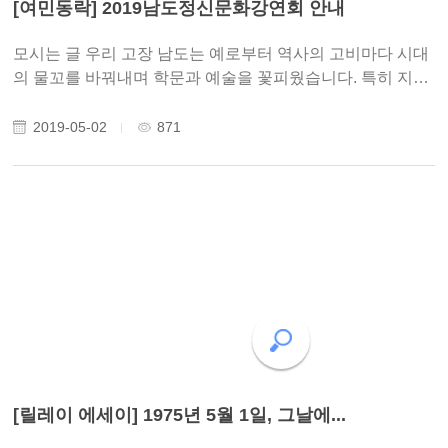
[여민동락] 2019남도정신문화강연회 안내
모시는 글 우리 고장 남도는 예로부터 역사의 고비마다 시대
의 물꼬를 바꿔내며 학문과 예술을 꽃피웠습니다. 특히 지난
백년 어느 고장 못지않게 국권회복과 신국가건설운동에 매
진하였으며, 민주화와 경제발전에 앞장섰습니다. 오늘날 우
2019-05-02
871
리 겨레는 공정과 균형, 평화와 번영..
[릴레이 에세이] 1975년 5월 1일, 그날에...