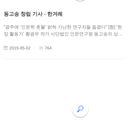
동고송 창립 기사 - 한겨례
“광주에 ‘인문학 촛불’ 밝혀 가난한 연구자들 돕겠다” [짬] ‘현
장 활동가’ 황광우 작가 사단법인 인문연구원 동고송의 상임
이사 황광우 작가. 12년 전 뇌졸중으로 쓰러졌다. 재활을 통
해 지금은 왼손으로 글씨를 쓸 수 있을 정도가 됐다. 9년 전부
2019-05-02
764
터 사..