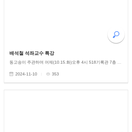
배석철 석좌교수 특강
동고송이 주관하며 어제(10.15.화)오후 4시 518기록관 7층 대강당에서 충북대 석좌교수 배석철 교수의 강연회를 개최했습니다. 배석철 교수는 암치료를 위한 30년의 도전, '암! 왜 걸릴까요? 아미나엑스로 풀어보는 암의 원리와 처방'의 주제로 2시간 열강을 했습니다. ..
2024-11-10
353