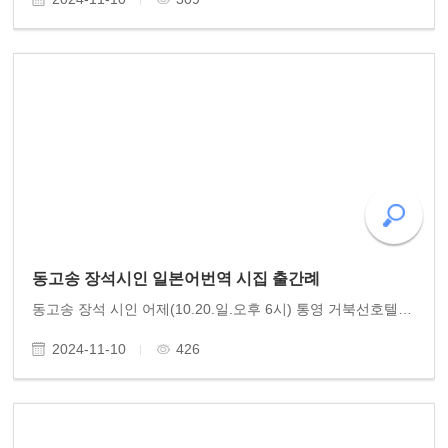
동고송 장석시인 일본어번역 시집 출간례
동고송 장석 시인 어제(10.20.일.오후 6시) 통영 거북선호텔에서 동고송 이사 장석 시인의 일본어시집 출간예식이 있었습니다. 의 주제로 일본인 독자와 귀빈들이 많이 참석했습니다. 시종 진지하면서 유쾌한 장석 시인의 시세계 감상과 토크가 이어졌지요. 동고송 유용..
2024-11-10
426