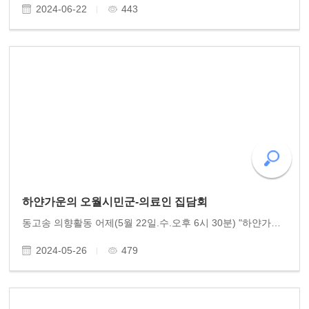
2024-06-22
443
하얀가운의 오월시민군-의료인 집담회
동고송 의향활동 어제(5월 22일.수.오후 6시 30분) "하얀가운의 오월시민군 구술집담회"를 동고송 주관으로 전일빌딩 245 대강당에서 개최했습니다. 80년 5월, 10일간의 항쟁 속에 총상 당한 시민들을 헌신적으로 치료하며 생명을 구했던 그날의 의료인들을 모시고 이야기..
2024-05-26
479