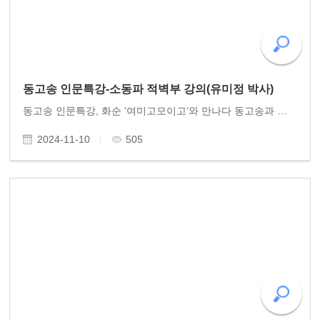
동고송 인문특강-소동파 적벽부 강의(유미정 박사)
동고송 인문특강, 화순 ‘여미고모이고’와 만나다 동고송과 인문 연대를 맺고 있는 화순 ‘여미고모이고’ 모임에 이 실시되었다. 2024년 10월27일(일) 오후 4시 동고송 이사 유미정 박사는 화순 여미고 모임에서 “소동파와 적벽부”를 주제로 90분 강..
2024-11-10
505