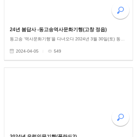
24년 봄답사 -동고송역사문화기행(고창 정읍)
동고송 ‘역사문화기행’을 다녀오다 2024년 3월 30일(토) 동고송 역사문화기행 고창•정읍 답사가 있었다. 130여 년 전 동학농민혁명의 현장, '앉으면 죽산이오, 서면 백산이라!'를 외쳤던 곳, 반봉건 반외세의 기치를 드높였던 그날의 함성을 찾아 우리는 뜻깊은 역사기행을 하..
2024-04-05
549
2024년 유럽인문기행(폴란드2)