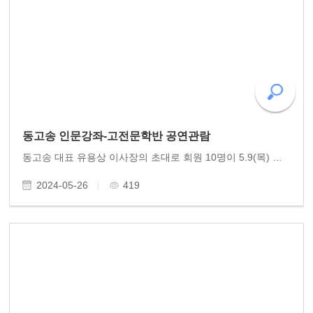
동고송 인문강좌-고전문학반 공연관람
동고송 대표 유용상 이사장의 초대로 회원 10명이 5.9(목) 광주예술의전당 대극장에서 좋은 공연을 관람했습니다. 5•18 44주년기념 오라토리오 빛이여 빛이여 빛고을이여! 문학인 문병란의 詩에 김성훈이 작곡한 대서사를 14편의 교성곡으로 연출한 공연이었습니다. 월 2..
2024-05-26
419