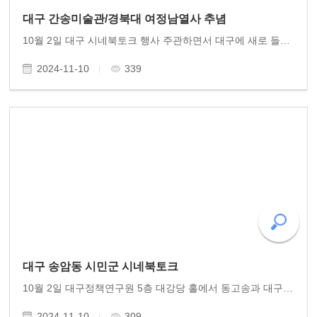
대구 간송미술관/경북대 여정남열사 추념
10월 2일 대구 시네북토크 행사 주관하면서 대구에 새로 들어선 간송미술관 개관 기념 작품전을 관람하였다. 특히 혜원의 미인도와 월하정인도 등 국보급 진품감상과 단원 김홍도를 비롯한 조선시대 화원화가들의 작품을 감상하였다. 경북대를 들러 여정남 이재문 민주..
2024-11-10
339
대구 송암동 시민군 시네북토크
10월 2일 대구정책연구원 5층 대강당 홀에서 동고송과 대구 시민단체들이 주관한 시네북토크 행사가 열렸습니다. 대구에 거주하는 김현근 이사와 안동의 허경도 이사의 수고가 컸습니다. 행사를 잘 치렀습니다. 서울 이규 부이사장님 광주 10여 이사들이 함께 참석했습..
2024-11-10
309