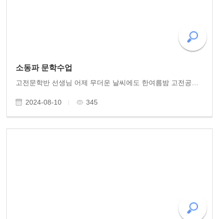
소동파 문학수업
고전문학반 선생님 어제 무더운 날씨에도 한여름밤 고전공부 열공해주셨습니다. 이지의(이단숙)에게 보낸 소동파 편지 한 통. 열악한 담주 유배지에서 후학의 이목에 도움이 될거라며 필생의 저작 , 의 설명서 傳을 쓴 동파. 자신의 학문세계를 알아주는 친구 이지의..
2024-08-10
345