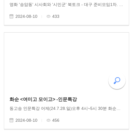
영화 '송암동' 시사회와 '시민군' 북토크 - 대구 준비모임1차. 오는 10월에 대구에서 개최되는 준비모임을 어제(7.31.수) 대구에서 열렸습니다. 70년 80년대에 민주화운동에 헌신한 대구지역 선배들이 20여 명이 넘게 모여 광주에서 방문한 동고송 이사들을 크게 환영하며..
2024-08-10
433
화순 <여미고 모이고> -인문특강
동고송 인문특강 어제(24.7.28.일)오후 4시~5시 30분 화순의 인문단체 (대표 고용호)에서 회원 20여 명이 모인 가운데 동고송 상임이사 황광우 작가의 역사특강이 있었습니다. 근현대사 부분에서 빨치산의 역사를 소개하며 백아산과 모후산에 이어 조계산과 백운산을 무대로..
2024-08-10
456