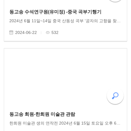
동고송 수석연구원(유미정) -중국 곡부기행기
2024년 6월 11일~14일 중국 산동성 곡부 '공자의 고향을 찾다" 동고송 수석연구원 유미정 이사는 광주유학대학 학생들과 중국 산동성 공자의 고향 곡부와 태산을 찾아 공자의 발자취를 탐방하였다. 산동성 곡부 공묘-공부-공림-태산-산동성박물관 일대 기행기 1편을 탑..
2024-06-22
532
동고송 회원-한희원 미술관 관람
한희원 미술관 생의 연작전 2024년 6월 15일 토요일 오후 6시 한희원 작가 이 양림동 한희원 미술관에서 열렸다. 한작가는 그간 천착해온 생의 연작들 작품들을 하나 하나 해설하였다. 바이올린, 피아노 연주도 한데 어우러져 멋진 여름날 전시공연을 선사하였다. 동고..