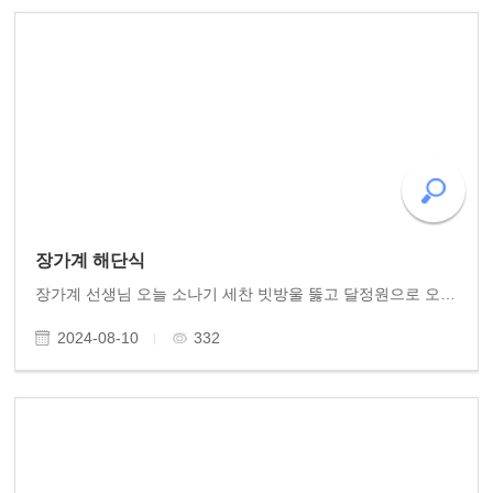
장가계 해단식
장가계 선생님 오늘 소나기 세찬 빗방울 뚫고 달정원으로 오시어 즐거운 저녁 식사 함께 나눴습니다. 벌써 한달 전 중국 호남성 장가계 여행이 되었습니다. 다시 여행 일들을 추억하니 이야기꽃 피고 함박웃음 가득했습니다. 참여하신 선생님들 면면이 모두 훌륭하셔..
2024-08-10
332