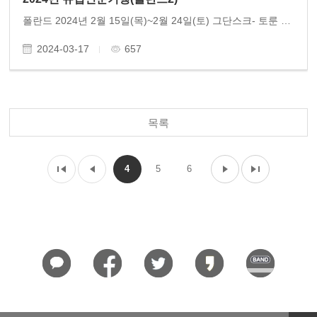
폴란드 2024년 2월 15일(목)~2월 24일(토) 그단스크- 토룬 -바르샤바- 크라푸트- 브로츠와프 참여 : 14명
2024-03-17
657
목록
4
5
6