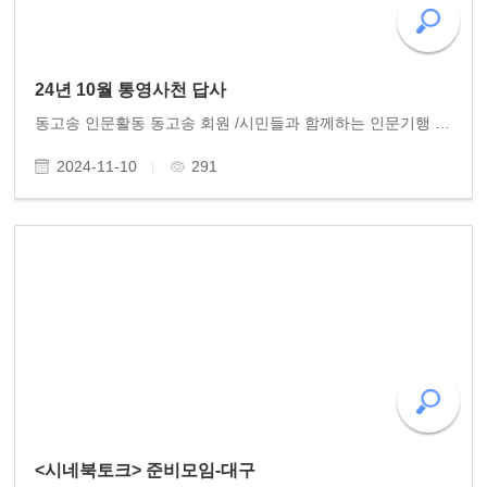
24년 10월 통영사천 답사
동고송 인문활동 동고송 회원 /시민들과 함께하는 인문기행 '사천 통영 답사' (10.10~11) 잘 다녀왔습니다. 한산도의 푸른 바다 이순신의 삼도수군통제사 사령부가 있던 제승당을 들러 수루에 섰습니다. 그 옛날 이곳에 홀로 앉아 깊은 시름 하던 충무공의 충정이 바다바람..
2024-11-10
291
<시네북토크> 준비모임-대구