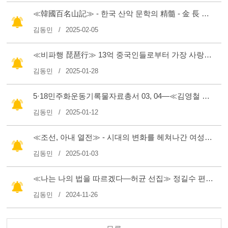
≪韓國百名山記≫ - 한국 산악 문학의 精髓 - 金 長 好
(0)
김동민
2025-02-05
≪비파행 琵琶行≫ 13억 중국인들로부터 가장 사랑받는 시인 백거이
김동민
2025-01-28
5·18민주화운동기록물자료총서 03, 04—≪김영철 평전≫ ≪김순자 수기≫—5·18민주화운동기록관
김동민
2025-01-12
≪조선, 아내 열전≫ - 시대의 변화를 헤쳐나간 여성들의 발자취를 더듬다 - 백승종
김동민
2025-01-03
≪나는 나의 법을 따르겠다—허균 선집≫ 정길수 편역
(0)
김동민
2024-11-26