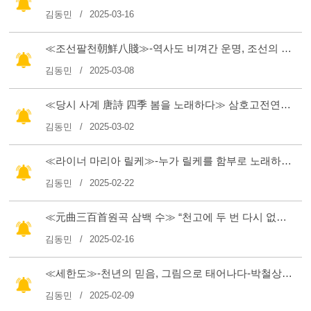
김동민
2025-03-16
≪조선팔천朝鮮八賤≫-역사도 비껴간 운명, 조선의 천민-이상각
김동민
2025-03-08
≪당시 사계 唐詩 四季 봄을 노래하다≫ 삼호고전연구회 편역
김동민
2025-03-02
≪라이너 마리아 릴케≫-누가 릴케를 함부로 노래하나-박홍규
김동민
2025-02-22
≪元曲三百首원곡 삼백 수≫ “천고에 두 번 다시 없을 문자이다” 시에위펑 편주 권용호 역
김동민
2025-02-16
≪세한도≫-천년의 믿음, 그림으로 태어나다-박철상
(0)
김동민
2025-02-09