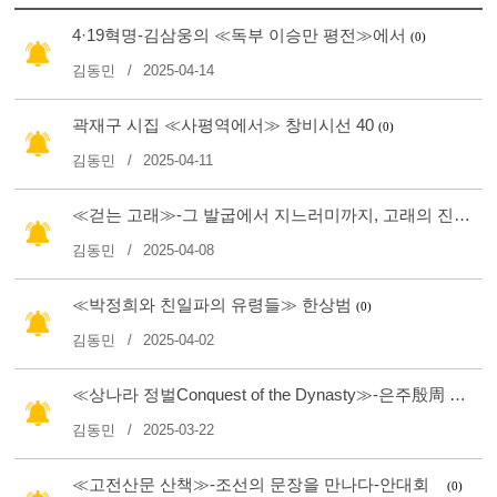
4·19혁명-김삼웅의 ≪독부 이승만 평전≫에서
(0)
김동민
2025-04-14
곽재구 시집 ≪사평역에서≫ 창비시선 40
(0)
김동민
2025-04-11
≪걷는 고래≫-그 발굽에서 지느러미까지, 고래의 진화 800만 년의 드라마-J. G. M. ‘한스’ 테비슨
김동민
2025-04-08
≪박정희와 친일파의 유령들≫ 한상범
(0)
김동민
2025-04-02
≪상나라 정벌Conquest of the Dynasty≫-은주殷周 혁명과 ≪역경易經≫의 비밀-리숴李碩
김동민
2025-03-22
≪고전산문 산책≫-조선의 문장을 만나다-안대회
(0)