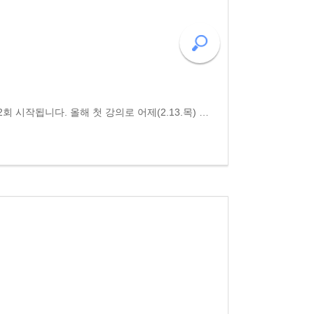
동고송 강의가 2월부터 매월 2회 시작됩니다. 올해 첫 강의로 어제(2.13.목) 중국 문예사를 빛낸 소동파의 문학, 원문, 옛그림 를 1학기 과정으로 익힙니다. 어제는 "感物凄然 - 정든 땅 정든 사람 헤어지자니 서러워..." 주제로 소동파의 雪堂, 耳目眩駭, 窺其淺深, 筆勢瀾..