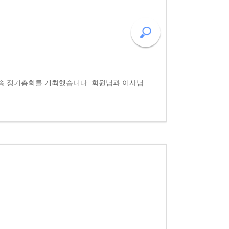
2025.2.10.월) 오후 6시 동고송 정기총회를 개최했습니다. 회원님과 이사님들 25명 참석하여 작년 2024년 사업활동과 결산 심의를 신중히하며 큰 격려 주셨습니다. 아울러 2025년 올해 펼쳐질 인문 의향 사업에 대해서도 꼼꼼한 검토와 발전의 말씀 이어졌지요. 올해로 동고..