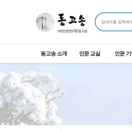
동고송 소개
인문 교실
인문 기