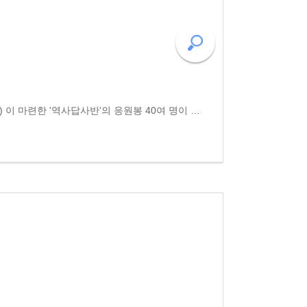
동고송 의향활동 2월 15일(토) 이 마련한 '역사답사반'의 응원봉 40여 명이 빛고을을 방문했습니다. '응원봉, 광주를 만나다'라는 주제로 전국에서 광주답사를 신청한 응원봉들은 '518국립묘지'를 참배하고 '오월민주광장' 일대를 순례하며 오월정신을 기렸습니다. 오후..