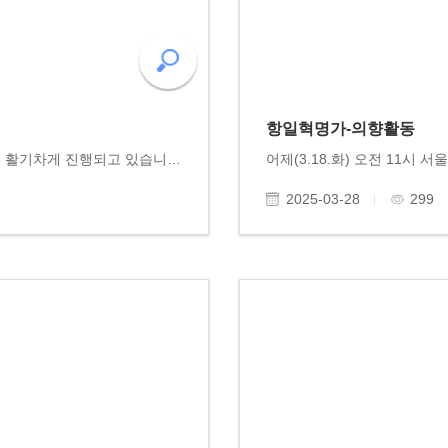
항일혁명가-의향활동
동고송 공부모임이 동고송 회원과 시민 대상으로 활기차게 진행되고 있습니다. 월 2회 1주 3주 금요일 오후 5시 노자도덕경-김용표 이사 주역-고용호 이사 월 2회 2주 4주 목요일 오후 6시 고전문학반-유미정 이사 동양고전의 진수라 불리는 '노자도덕경'과 '주역' 강의..
2025-03-28
299