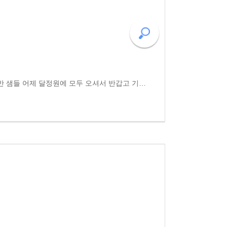
※고전문학반 종강파티 고전반 샘들 어제 달정원에 모두 오셔서 반갑고 기쁜 자리 마련했습니다. 1년동안 약 20차례 고전반 강의와 문화학습 봄날 고병숙 샘댁 소풍 등 즐겁고 활기찬 그 순간들이 스쳤습니다. 을 통해 옛사람이 남긴 고전문학의 향기를 간직합니다. ..