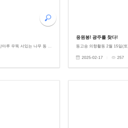
응원봉! 광주를 찾다!
2025년 2월 전북 완주 대둔산 겨울나무들 겨울 산마루 우뚝 서있는 나무 동 고 송! ... 정월대보름 달아 노피곰 도다샤 머리곰 비추오시라 달에게 비는 마음 새나라 새희망 2025년 동고송과 함께!
2025-02-17
257