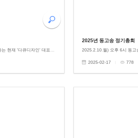
2025년 동고송 정기총회
김옥열 이사 사진작품 동고송에 기증 김옥열 이사는 현재 '다큐디자인' 대표이면서 사진작품전시회를 열만큼 전문적인 사진작가이기도 합니다. 동고송의 사진예술가인 김옥열 이사께서 작품 한 점을 동고송에 기증했습니다. 감사합니다!
2025-02-17
778