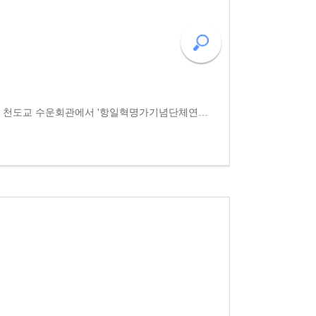
어제(3.18.화) 오전 11시 서울 천도교 수운회관에서 '항일혁명가기념단체연합' 주최 6.10독립만세운동 100주년 기념사업 공동주최업무협약식이 열렸습니다. 사)인문연구원 동고송은 항일독립운동가 선양과 오월민중항쟁정신 전국화를 위해 의향 사업을 활발히 펼치고 있..