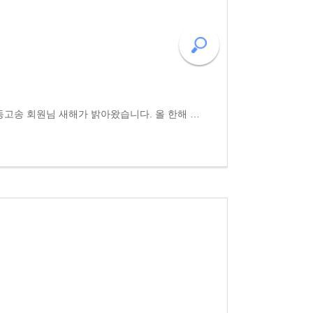
2024년 동고송 이사 워크숍 동고송 회원님 새해가 밝아왔습니다. 올 한해 회원님들 건강과 행운을 빌며 새나라의 발전을 기원해봅니다. 이번 2024년 동고송 이사워크숍에 28명 이사 및 손님 참석했습니다. 워크숍 개최에 물심양면 도움을 주시며 참석하신 이사들께 다시한..