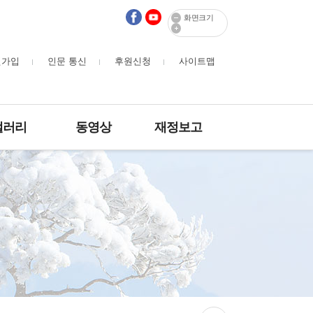
화면크기
원가입
인문 통신
후원신청
사이트맵
갤러리
동영상
재정보고