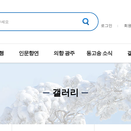
로그인
회
행
인문향연
의향 광주
동고송 소식
갤러리