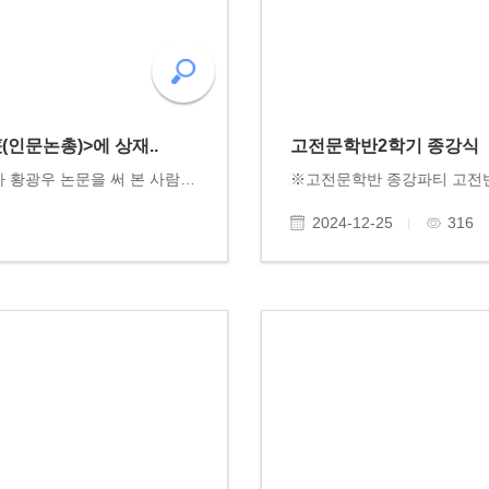
인문논총)>에 상재..
고전문학반2학기 종강식
유미정 박사의 논문 중국학술지 에 상재되다 작가 황광우 논문을 써 본 사람은 알것이다. 논문의 제목을 잡지 못해 끙끙댄 경험이 있는 사람은 알 것이다. 한 편의 논문을 쓰기란 이를 앓은 것보다 더 심한 고통을 수반한다는 것을 ... 뿐만이랴? 연구 논문 한 편을 해당 학..
2024-12-25
316