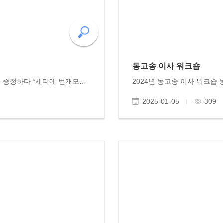
동고송 이사 워크숍
*화순여미고 모이고 모임에서 동고송에 감사패를 증정하다 *세디에 번개모임(지유명차에서)
2025-01-05
309