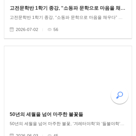
고전문학반 1학기 종강, “소동파 문학으로 마음을 채우다”
고전문학반 1학기 종강, “소동파 문학으로 마음을 채우다” 동고송 고전문학반이 1학기 종강수업을 마쳤다. 유미정 문학박사의 지도로 운영되는 고전문학반은 올해로 6년째 진행되고 있다. 동고송 회원 15여 명이 한 달에 두 차례씩 모여 중국의 대문호 소동파의 문학과..
2026-07-02
56
50년의 세월을 넘어 마주한 불꽃들
50년의 세월을 넘어 마주한 불꽃, ‘겨레터야학’와 ‘들불야학’이 만나다 신록이 푸르른 5월의 끝자락, 가슴 벅찬 역사적 만남이 있었다. 지금으로부터 50년 전, 서울 신림동 B지구 산동네에서 배움에 목마른 청소년들과 함께 진리의 불을 밝혔던 ‘겨레터야학’과, 광..
2026-06-03
45