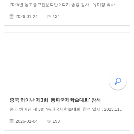
2025년 동고송고전문학반 2학기 종강 강사 : 유미정 박사 일시 : 2026.12.9(화) 오후 5시 30분 장소 : 사계절 식당/ 광주예술의전당 참석 : 15명 2025년 동고송 고전문학반 2학기 종강은 문화수업을 병행하였다. 12월 9일, 광주문화전당에서의 음악회는 고전문학수업 여정에 즐거..
2026-01-24
134
중국 하이난 제3회 ‘동파국제학술대회’ 참석
중국 하이난 제 3회 ‘동파국제학술대회’ 참석 일시 : 2025.11.07.(금)~11.09(일) 주최 : 하이난 성, 하이난대학교 참석 : 동고송 유미정 박사 중국 하이난대학교 초청으로 동고송 유미정 박사가 ‘동파국제학술대회’에 참석하여 학술발표를 하였다. 각국 160명의 학자들이 참..
2026-01-04
193