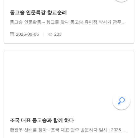
동고송 인문특강-향교순례
동고송 인문활동 – 향교를 찾다 동고송 유미정 박사가 광주향교와 화순향교에서 세 차례 인문특강을 열어 고전의 향기를 전했다. 강연의 주제는 중국 송대 구양수와 소동파의 편지를 엮은 《구소수간(歐蘇手簡)》. 간결명징한 서간의 문체를 청중에게 소개했다. 문화체육..
2025-09-06
203
조국 대표 동고송과 함께 하다
황광우 선배를 찾아 - 조국 대표 광주 방문하다 일시 : 2025.8.26.화.오후 2시 장소 : 달정원 참여 : 동고송 회원 30명 8월의 찌는 듯한 더위 속에서 동고송 회원들은 황광우 작가와 함께, 조국혁신당 조국 대표를 광주에서 맞이하였다. 조 대표는 평소 존경해 온 선배를 뵙고 인사..