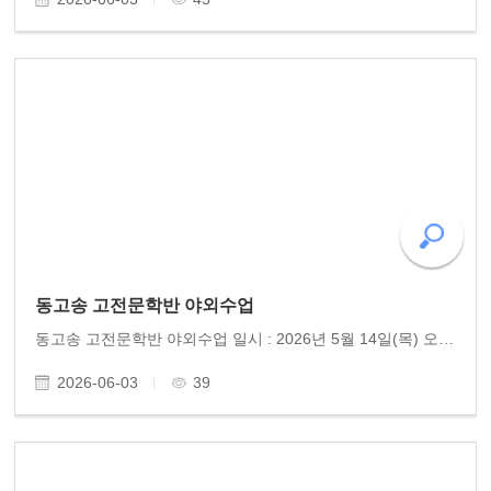
동고송 고전문학반 야외수업
동고송 고전문학반 야외수업 일시 : 2026년 5월 14일(목) 오후 7시 30분 장소 : 오방기념관 주제 : 오방 최흥종 선생 서거 60주년 기념음악회 동고송 고전문학반은 학기별로 한번씩 야외에서 수업을 진행한다. 이번 학기에는 광주의 아버지, 한 시대의 성자(聖者)로 불린 오방 최..
2026-06-03
39