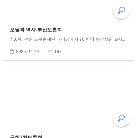
오월과 역사-부산토론회
7.3.목. 부산 노무현재단 대강당에서 70여 명 부산시민 교사 대학생들이 참석한 토론회를 열기 가득한 가운데 잘 치렀습니다. 항쟁 10일의 참혹하면서도 영웅적이었던 활동 오월 민중항쟁의 의의와 더불어 항일독립훈장 제정의 필요성을 역설한 황광우 작가(동고송 상임이..
2025-07-10
197
국회2차토론회