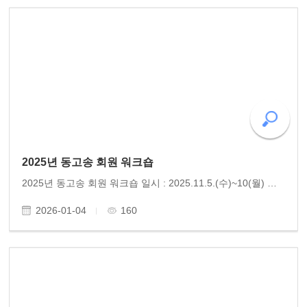
2025년 동고송 회원 워크숍
2025년 동고송 회원 워크숍 일시 : 2025.11.5.(수)~10(월) 장소 : 중국 해남성(海南省, 하이난) 2025년 동고송 워크숍은 중국 하이난에서 5박 6일 일정으로 펼쳐졌다. “하이난에서 동파의 길을 걷다!”라는 주제 아래, 동고송 회원들은 천 년의 시간을 거슬러 중국 문학의 거봉 소동..
2026-01-04
160