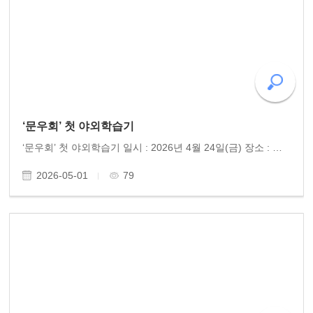
‘문우회’ 첫 야외학습기
‘문우회’ 첫 야외학습기 일시 : 2026년 4월 24일(금) 장소 : 추월산과 담양호 참여 : 문우회 작가 10명 작년, 인생이야기를 한 권의 자서전으로 엮어냈던 시민작가들이 다시 뭉쳤다. "글로써 벗을 사귀고, 그 벗으로 하여금 인(仁)을 돕는다"는 '이문회우 이우보인(以文會..
2026-05-01
79