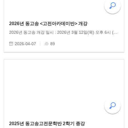
2026년 동고송 <고전아카데미반> 개강
2026년 동고송 개강 일시 : 2026년 3월 12일(목) 오후 6시 (격주 목요일) 장소 : 동고송 강의실 참여 : 15명 내외. 문의(010-9810-1966) 고전의 숨결로 마음을 닦다 – 동고송 고전아카데미반 동고송 이 어느덧 6년째, 회원들과 함께 중국 고전문학을 학습하며 한결같은 정진을 이어가..
2026-04-07
89
2025년 동고송고전문학반 2학기 종강