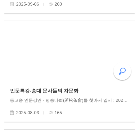
2025-09-06
260
인문특강-송대 문사들의 차문화
동고송 인문강연 - 명송다회(茗松茶會)를 찾아서 일시 : 2025.7.15.화.오후 6시 장소 : 소담정 주관 : 명송다회 강사 : 동고송 유미정 박사 광주의 차 명인 모임인 ’명송다회‘의 초청으로 동고송 유미정 박사의 인문학 특강이 열렸다. 강연은 ’당송 문사들의 차문화‘를 주제..
2025-08-03
165