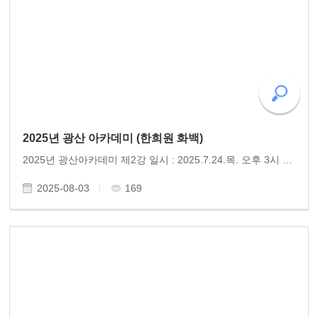
2025년 광산 아카데미 (한희원 화백)
2025년 광산아카데미 제2강 일시 : 2025.7.24.목. 오후 3시 장소 : 광산문화예술회관 주최 : 광산구 주관 : 사)인문연구원 동고송 강사 : 한희원(화가) 광산구 주최, 동고송 주관 2025년 광산아카데미 제2강이 광산문화예술회관에서 열렸다. 이날 강연에는 약 300여 명의 광주 시민이 참..
2025-08-03
169