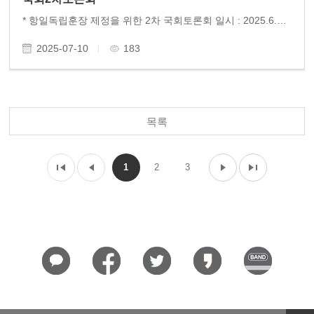
* 항일독립훈장 제정을 위한 2차 국회토론회 일시 : 2025.6.27.금.오후 6시 장소 : 국회의원회관 제2세미나실 주최 : 조국혁신당 신장식 의원실, 더불어민주당 양부남 의원실 주관 : 사)인문연구원 동고송, 항일독립훈장추진위원회 후원 : 항일혁명가기념단체연합, 광주학생독립운..
2025-07-10
183
목록
1
2
3