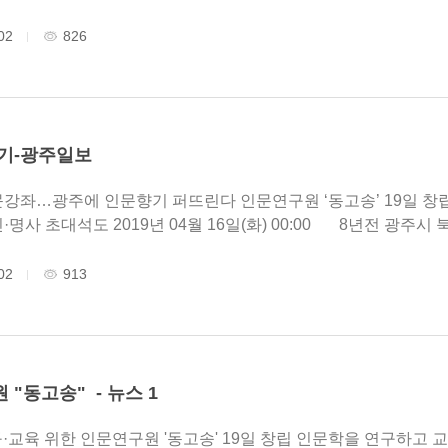
04.18. 00:00 ..
02
826
기-광주일보
기 퍼뜨린다 인문연구원 ‘동고송’ 19일 창립총회 곽병찬·황지우 초청 강연·대담 고전읽
기·인문통신·명사 초대석도 2019년
02
913
"동고송" - 뉴스 1
인문연구원 '동고송' 19일 창립 인문학을 연구하고 교육·보급해 광주정신을 계승하기 위한 인문