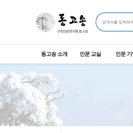
동고송 소개
인문 교실
인문 기