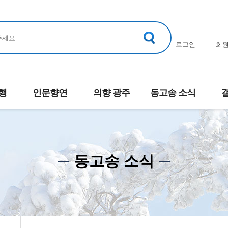
로그인
회
행
인문향연
의향 광주
동고송 소식
동고송 소식