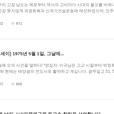
고장 못지않게 국권회복과 신국가건설운동에 매진하였으며, 민주
공정과 균형, 평화와 번영..
02
871
이] 1975년 5월 1일, 그날에...
철폐 모의 사건을 말하다! *편집자: 이규님은 고교 시절부터 박정
양광의 전도사로 활약하고 계십니다. 광주일고 51. 52회 동문들이 유신헌법을 철폐하기 위해 광
기념일인 5월 1일에 대규..
07
866