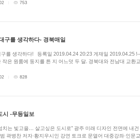
02
753
대구를 생각하다- 경북매일
3 게재일 2019.04.25 !-- li/li -- 김규종 경북대 교수·노문학 무등산 자
 작은 원룸에 둥지를 튼 지 어느덧 두 달. 경북대와 전남대 교환교
02
828
시 -무등일보
고싶은 도시로” 광주 미래 디자인 전면에 내건 인문강좌 출범 (사)인문연구원 ‘동고송(冬孤
출범 곽병찬 저자·황지우시인 강연 토크로 문열어 대중강좌·인문교육·연구·출판·명