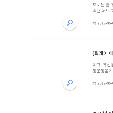
모시는 글 우리 고장 남도는 예로부터 역사의 고비마다 시대의 물꼬를 바꿔내며 학문과 예술을 꽃피웠습니다. 특히 지난
백년 어느 
리 겨레는 
2019-05-
[릴레이 에세
이규, 유신
동운동을거쳐 현재는 태
주일고 개교
2019-05-