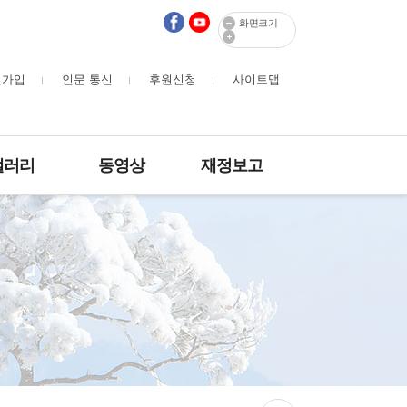
화면크기
원가입
인문 통신
후원신청
사이트맵
갤러리
동영상
재정보고