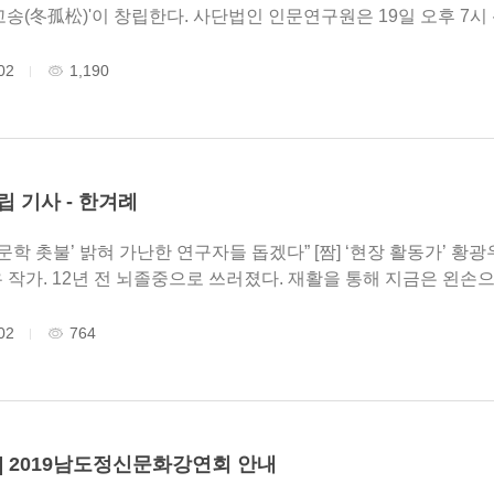
 사단법인 인문연구원은 19일 오후 7시 광주 동구 오월의 숲에서 동고송 창립총회를
를 연다고 15일 밝혔다..
02
1,190
립 기사 - 한겨례
혀 가난한 연구자들 돕겠다” [짬] ‘현장 활동가’ 황광우 작가 사단법인 인문연구원 동고송의 상임
로 글씨를 쓸 수 있을 정도가 됐다. 9년 전부
02
764
] 2019남도정신문화강연회 안내