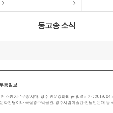
동고송 소식
-무등일보
송’시대, 광주 인문강좌의 꿈 입력시간 : 2019. 04.23. 00:00 광주가 인문 향으로 넘실거린다.
문화전당이나 국립광주박물관, 광주시립미술관·전남인문대 등 