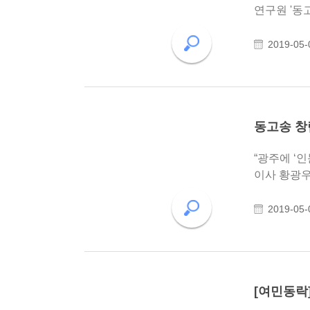
연구원 '동고송(冬孤松)'이 창립한다.
갖고 책 잔치
2019-05-
동고송 창
“광주에 ‘인문학 촛불’ 밝
이사 황광우 작가. 12년 전 뇌졸중으로 쓰러졌다. 재활을 통해 지금은 왼손으
터 사..
2019-05-
[여민동락