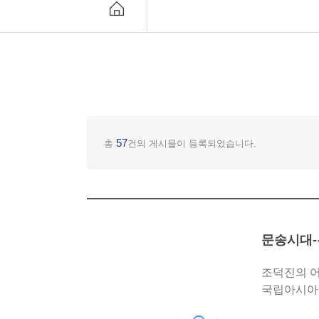
57
총
건의 게시물이 등록되었습니다.
문송시대
조덕진의 어떤 스케치- ‘문
국립아시아
소..